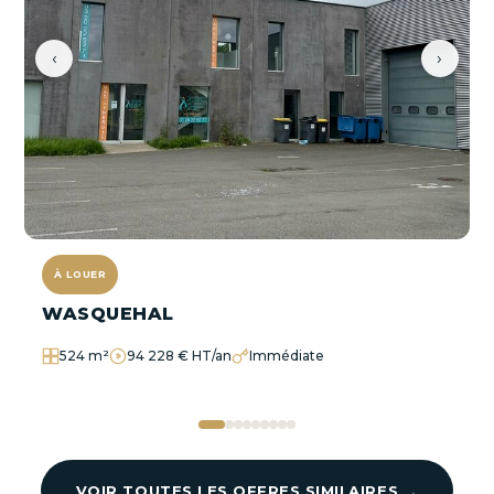
‹
›
À LOUER
WASQUEHAL
524 m²
94 228 € HT/an
Immédiate
VOIR TOUTES LES OFFRES SIMILAIRES →