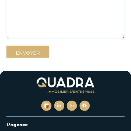
g
e
ENVOYER
L’agence