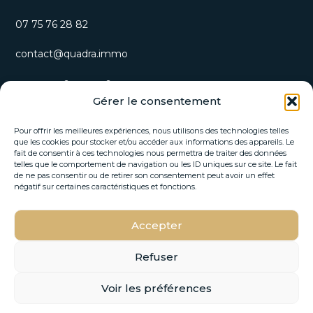
07 75 76 28 82
contact@quadra.immo
S’inscrire à notre newsletter
Gérer le consentement
Recevez nos opportunités immobilières et actualités
directement par email.
Pour offrir les meilleures expériences, nous utilisons des technologies telles
que les cookies pour stocker et/ou accéder aux informations des appareils. Le
fait de consentir à ces technologies nous permettra de traiter des données
E
telles que le comportement de navigation ou les ID uniques sur ce site. Le fait
E
-
de ne pas consentir ou de retirer son consentement peut avoir un effet
-
m
négatif sur certaines caractéristiques et fonctions.
m
a
a
i
i
Accepter
l
S'INSCRIRE
l
E
*
-
Refuser
m
a
Voir les préférences
i
© 2026 Quadra Immo –
Mentions Légales
–
Politique de
l