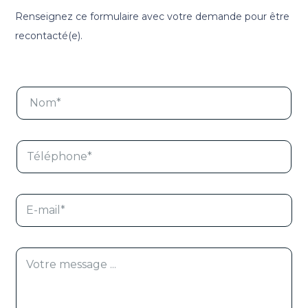
Renseignez ce formulaire avec votre demande pour être
recontacté(e).
N
o
m
*
T
é
l
é
p
E
h
-
o
m
n
a
e
i
*
M
l
e
*
s
s
a