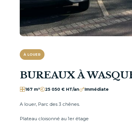
À LOUER
BUREAUX À WASQU
167 m²
25 050 € HT/an
Immédiate
A louer, Parc des 3 chênes.
Plateau cloisonné au 1er étage