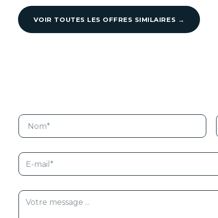
VOIR TOUTES LES OFFRES SIMILAIRES →
N
o
m
l
*
E
-
m
a
i
*
M
l
e
*
s