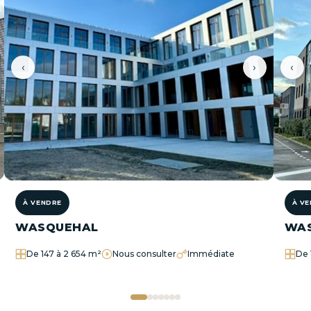
‹
›
‹
À VENDRE
À V
WASQUEHAL
WA
De 147 à 2 654 m²
Nous consulter
Immédiate
De 