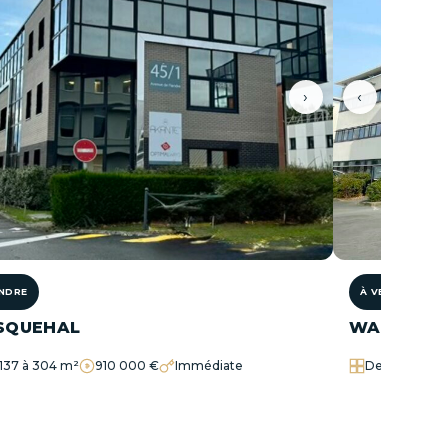
›
‹
ENDRE
À VENDRE
SQUEHAL
WASQUEH
137 à 304 m²
910 000 €
Immédiate
De 131 à 617 