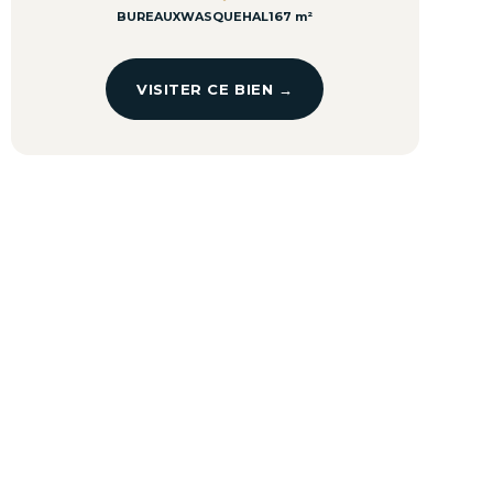
BUREAUX
WASQUEHAL
167 m²
VISITER CE BIEN →