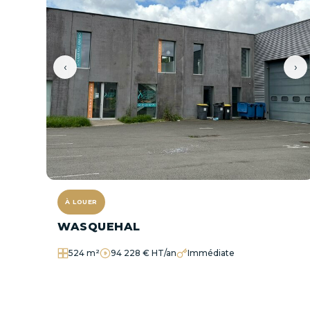
‹
›
À LOUER
WASQUEHAL
524 m²
94 228 € HT/an
Immédiate