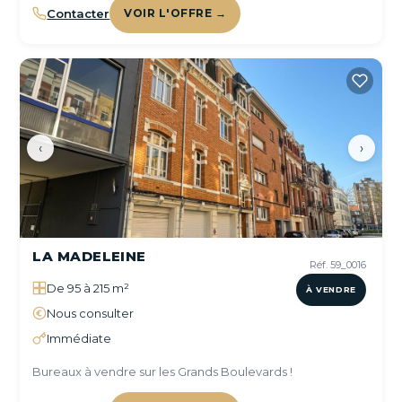
Contacter
VOIR L'OFFRE →
‹
›
LA MADELEINE
Réf. 59_0016
De 95 à 215 m²
À VENDRE
Nous consulter
Immédiate
Bureaux à vendre sur les Grands Boulevards !