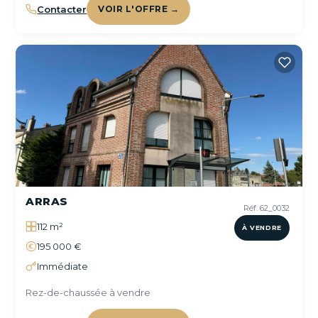
Contacter
VOIR L'OFFRE →
ARRAS
Réf. 62_0032
112 m²
À VENDRE
195 000 €
Immédiate
Rez-de-chaussée à vendre