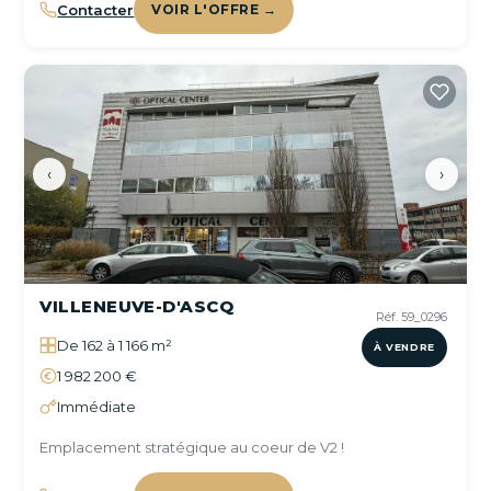
Contacter
VOIR L'OFFRE →
‹
›
VILLENEUVE-D'ASCQ
Réf. 59_0296
De 162 à 1 166 m²
À VENDRE
1 982 200 €
Immédiate
Emplacement stratégique au coeur de V2 !