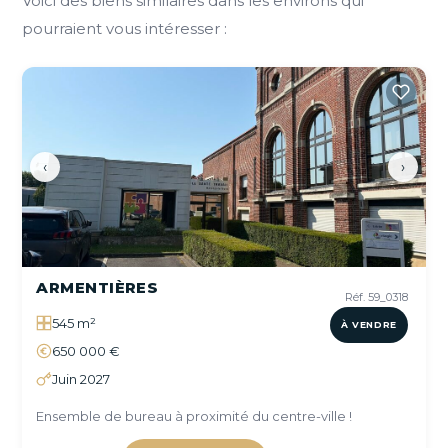
Voici des biens similaires dans les environs qui
pourraient vous intéresser :
‹
›
ARMENTIÈRES
Réf. 59_0318
545 m²
À VENDRE
650 000 €
Juin 2027
Ensemble de bureau à proximité du centre-ville !