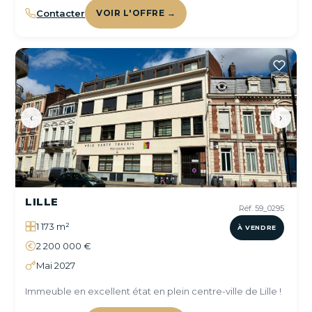
Contacter
VOIR L'OFFRE →
‹
›
LILLE
Réf. 59_0295
1 173 m²
À VENDRE
2 200 000 €
Mai 2027
Immeuble en excellent état en plein centre-ville de Lille !