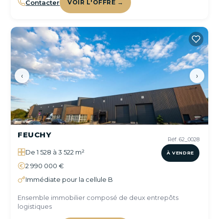
Contacter
VOIR L'OFFRE →
‹
›
FEUCHY
Réf. 62_0028
De 1 528 à 3 522 m²
À VENDRE
2 990 000 €
Immédiate pour la cellule B
Ensemble immobilier composé de deux entrepôts
logistiques