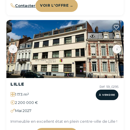
Contacter
VOIR L'OFFRE →
‹
›
LILLE
Réf. 59_0295
1 173 m²
À VENDRE
2 200 000 €
Mai 2027
Immeuble en excellent état en plein centre-ville de Lille !