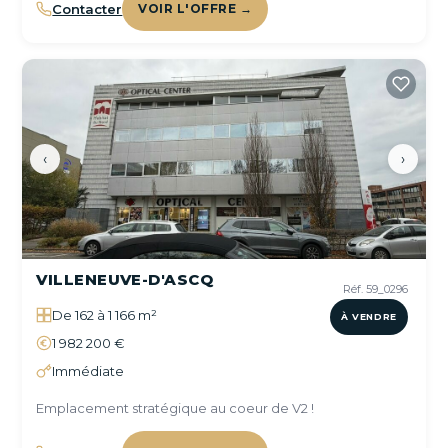
Contacter
VOIR L'OFFRE →
‹
›
VILLENEUVE-D'ASCQ
Réf. 59_0296
De 162 à 1 166 m²
À VENDRE
1 982 200 €
Immédiate
Emplacement stratégique au coeur de V2 !