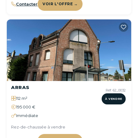
Contacter
VOIR L'OFFRE →
ARRAS
Réf. 62_0032
112 m²
À VENDRE
195 000 €
Immédiate
Rez-de-chaussée à vendre