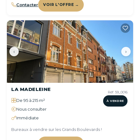
Contacter
VOIR L'OFFRE →
‹
›
LA MADELEINE
Réf. 59_0016
De 95 à 215 m²
À VENDRE
Nous consulter
Immédiate
Bureaux à vendre sur les Grands Boulevards !