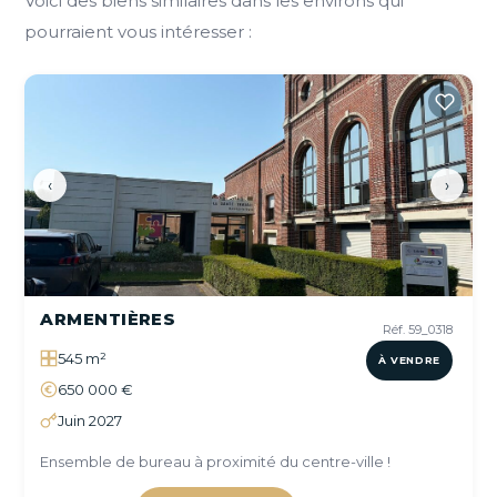
Voici des biens similaires dans les environs qui
pourraient vous intéresser :
‹
›
ARMENTIÈRES
Réf. 59_0318
545 m²
À VENDRE
650 000 €
Juin 2027
Ensemble de bureau à proximité du centre-ville !