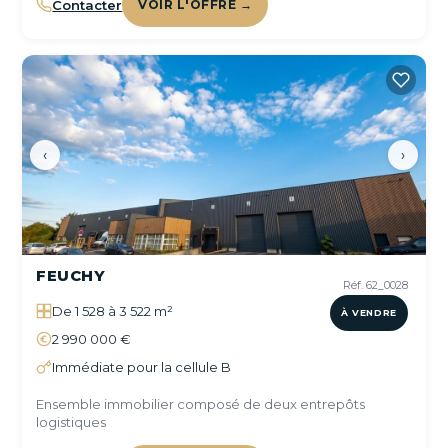
Contacter
VOIR L'OFFRE →
‹
›
FEUCHY
Réf. 62_0028
De 1 528 à 3 522 m²
À VENDRE
2 990 000 €
Immédiate pour la cellule B
Ensemble immobilier composé de deux entrepôts
logistiques