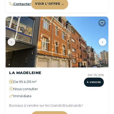
Contacter
VOIR L'OFFRE →
‹
›
LA MADELEINE
Réf. 59_0016
De 95 à 215 m²
À VENDRE
Nous consulter
Immédiate
Bureaux à vendre sur les Grands Boulevards !