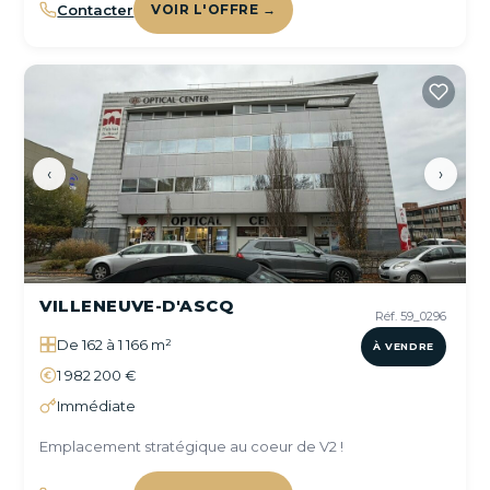
Contacter
VOIR L'OFFRE →
‹
›
VILLENEUVE-D'ASCQ
Réf. 59_0296
De 162 à 1 166 m²
À VENDRE
1 982 200 €
Immédiate
Emplacement stratégique au coeur de V2 !