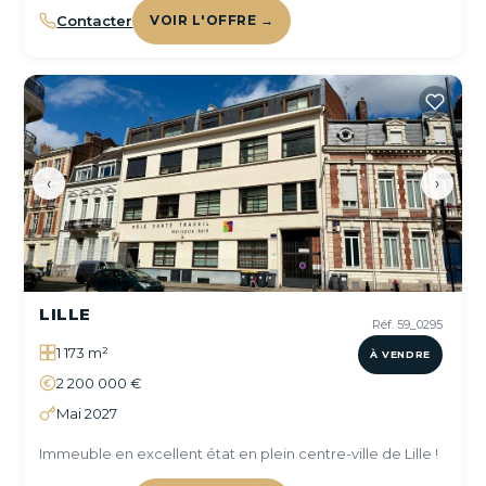
Contacter
VOIR L'OFFRE →
‹
›
LILLE
Réf. 59_0295
1 173 m²
À VENDRE
2 200 000 €
Mai 2027
Immeuble en excellent état en plein centre-ville de Lille !