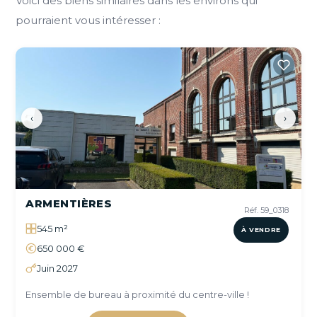
Voici des biens similaires dans les environs qui
pourraient vous intéresser :
‹
›
ARMENTIÈRES
Réf. 59_0318
545 m²
À VENDRE
650 000 €
Juin 2027
Ensemble de bureau à proximité du centre-ville !