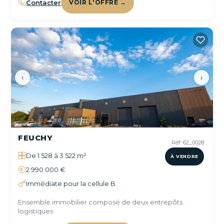
Contacter
VOIR L'OFFRE →
‹
›
FEUCHY
Réf. 62_0028
De 1 528 à 3 522 m²
À VENDRE
2 990 000 €
Immédiate pour la cellule B
Ensemble immobilier composé de deux entrepôts
logistiques