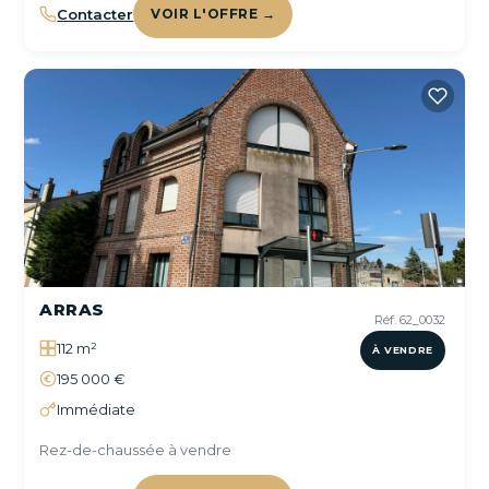
Contacter
VOIR L'OFFRE →
ARRAS
Réf. 62_0032
112 m²
À VENDRE
195 000 €
Immédiate
Rez-de-chaussée à vendre