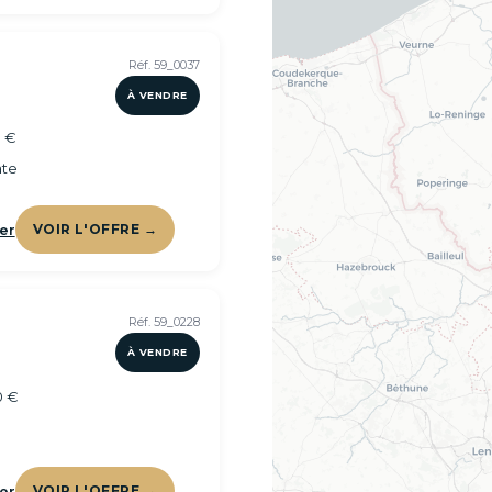
Réf. 59_0037
À VENDRE
 €
te
er
VOIR L'OFFRE →
Réf. 59_0228
À VENDRE
0 €
er
VOIR L'OFFRE →