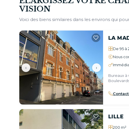
ÉLARGISSEZ VOTRE CHA
VISION
Voici des biens similaires dans les environs qui pour
LA MA
De 95 à 
Nous con
Immédia
‹
›
Bureaux à 
Boulevards
Contact
LILLE
200 m²