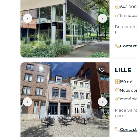
640 000
Immédia
‹
›
Bureaux mo
!
Contact
LILLE
150 m²
Nous con
Immédia
‹
›
Place Sain
gares
Contact