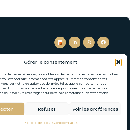
Gérer le consentement
S’inscrire à notre newsletter
es meilleures expériences, nous utilisons des technologies telles que les cookies
et/ou accéder aux informations des appareils. Le fait de consentir à ces
tés immobilières et actualités directement par
 nous permettra de traiter des données telles que le comportement de
 les ID uniques sur ce site. Le fait de ne pas consentir ou de retirer son
email.
peut avoir un effet négatif sur certaines caractéristiques et fonctions.
epter
Refuser
Voir les préférences
S'INSCRIRE
Politique de cookies
Confidentialités