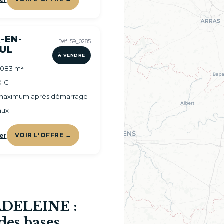
-EN-
Réf. 59_0285
UL
À VENDRE
1 083 m²
0 €
 maximum après démarrage
aux
er
VOIR L'OFFRE →
MADELEINE :
des bases