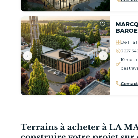
MARCQ
BAROE
De 111 à 
3 227 34
‹
›
10 mois
des trav
Contact
Terrains à acheter à LA 
construire votre projet sur 