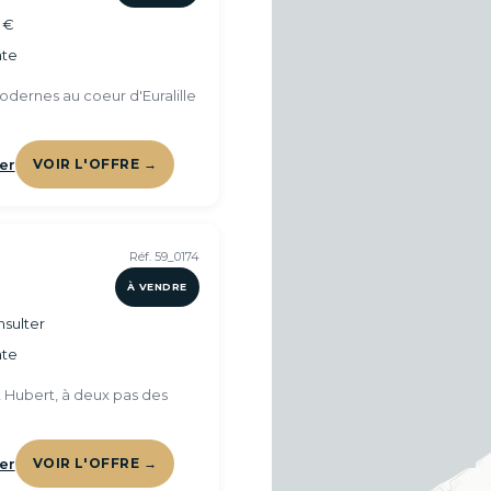
 €
te
dernes au coeur d'Euralille
er
VOIR L'OFFRE →
Réf. 59_0174
À VENDRE
sulter
te
t Hubert, à deux pas des
er
VOIR L'OFFRE →