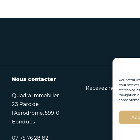
Nous contacter
Pour offrir l
pour stocker 
Recevez nos opportuni
technologies
Quadra Immobilier
navigation ou
consentement 
23 Parc de
E
l’Aérodrome, 59910
E
Acc
-
Bondues
-
m
m
a
a
i
07 75 76 28 82
i