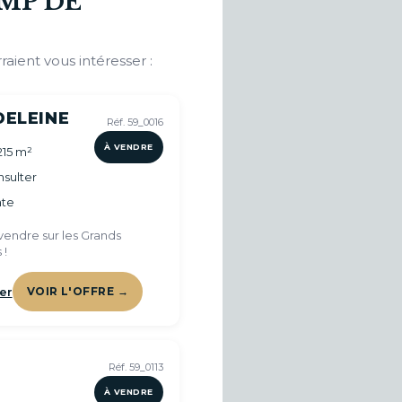
MP DE
raient vous intéresser :
DELEINE
Réf. 59_0016
À VENDRE
215 m²
sulter
te
vendre sur les Grands
 !
er
VOIR L'OFFRE →
Réf. 59_0113
À VENDRE