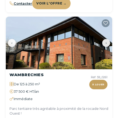
Contacter
VOIR L'OFFRE →
‹
›
WAMBRECHIES
Réf. 59_0261
De 125 à 250 m²
À LOUER
37 500 € HT/an
Immédiate
Parc tertiaire très agréable à proximité de la rocade Nord
Ouest !