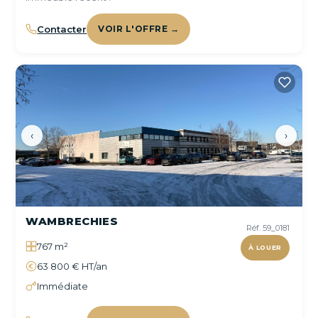
Contacter
VOIR L'OFFRE →
‹
›
WAMBRECHIES
Réf. 59_0181
767 m²
À LOUER
63 800 € HT/an
Immédiate