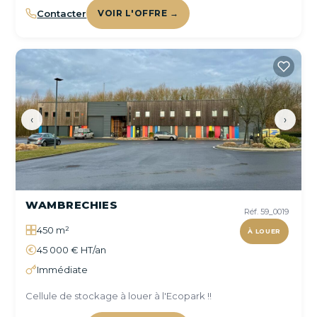
Contacter
VOIR L'OFFRE →
‹
›
WAMBRECHIES
Réf. 59_0019
450 m²
À LOUER
45 000 € HT/an
Immédiate
Cellule de stockage à louer à l'Ecopark !!