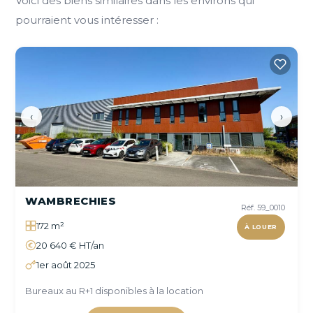
Voici des biens similaires dans les environs qui
pourraient vous intéresser :
‹
›
WAMBRECHIES
Réf. 59_0010
172 m²
À LOUER
20 640 € HT/an
1er août 2025
Bureaux au R+1 disponibles à la location