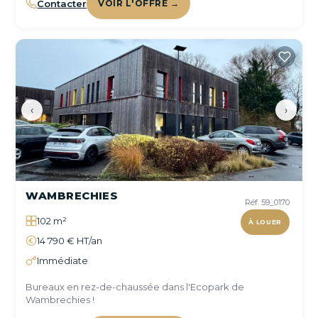
Contacter
VOIR L'OFFRE →
‹
›
WAMBRECHIES
Réf. 59_0170
102 m²
À LOUER
14 790 € HT/an
Immédiate
Bureaux en rez-de-chaussée dans l'Ecopark de
Wambrechies !