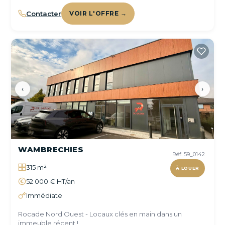
Contacter
VOIR L'OFFRE →
‹
›
WAMBRECHIES
Réf. 59_0142
315 m²
À LOUER
52 000 € HT/an
Immédiate
Rocade Nord Ouest - Locaux clés en main dans un
immeuble récent !