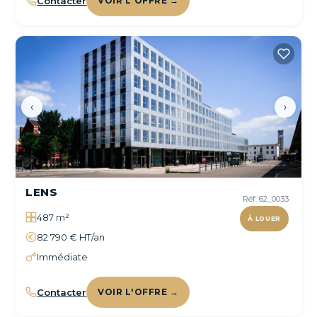
Contacter
VOIR L'OFFRE →
‹
›
LENS
Réf. 62_0033
487 m²
À LOUER
82 790 € HT/an
Immédiate
Contacter
VOIR L'OFFRE →