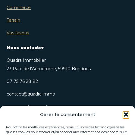
Commerce
Terrain
Vos favoris
Nous contacter
Quadra Immobilier
23 Parc de l’Aérodrome, 59910 Bondues
07 75 76 28 82
contact@quadra.immo
S’inscrire à notre newsletter
Gérer le consentement
Recevez nos opportunités immobilières et actualités
directement par email.
Pour offrir les meilleures expériences, nous utilisons des technologies telles
que les cookies pour stocker et/ou accéder aux informations des appareils. Le