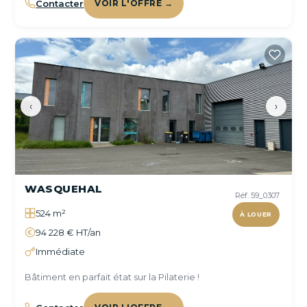
Contacter
VOIR L'OFFRE →
‹
›
WASQUEHAL
Réf. 59_0307
524 m²
À LOUER
94 228 € HT/an
Immédiate
Bâtiment en parfait état sur la Pilaterie !