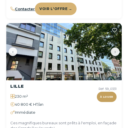
Contacter
VOIR L'OFFRE →
‹
›
LILLE
Réf. 59_0331
230 m²
À LOUER
40 800 € HT/an
Immédiate
Ces magnifiques bureaux sont prêts à l'emploi, en façade