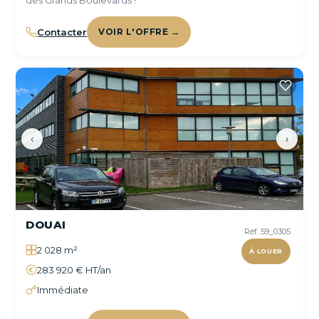
des Grands Boulevards !
Contacter
VOIR L'OFFRE →
‹
›
DOUAI
Réf. 59_0305
2 028 m²
À LOUER
283 920 € HT/an
Immédiate