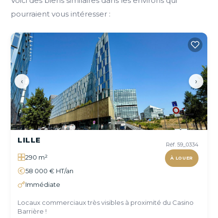
Voici des biens similaires dans les environs qui
pourraient vous intéresser :
‹
›
LILLE
Réf. 59_0334
290 m²
À LOUER
58 000 € HT/an
Immédiate
Locaux commerciaux très visibles à proximité du Casino
Barrière !