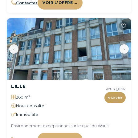
Contacter
VOIR L'OFFRE →
‹
›
LILLE
Réf. 59_0302
260 m²
À LOUER
Nous consulter
Immédiate
Environnement exceptionnel sur le quai du Wault