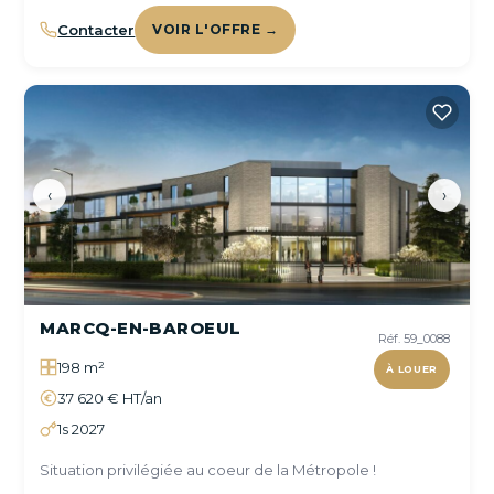
Contacter
VOIR L'OFFRE →
‹
›
MARCQ-EN-BAROEUL
Réf. 59_0088
198 m²
À LOUER
37 620 € HT/an
1s 2027
Situation privilégiée au coeur de la Métropole !