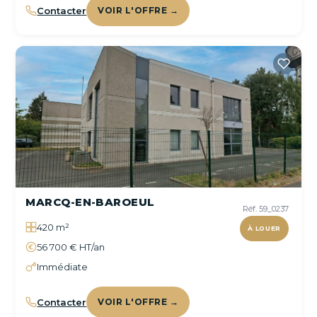
Contacter
VOIR L'OFFRE →
MARCQ-EN-BAROEUL
Réf. 59_0237
420 m²
À LOUER
56 700 € HT/an
Immédiate
Contacter
VOIR L'OFFRE →