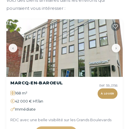
Voici des biens similaires dans les environs qui
pourraient vous intéresser :
‹
›
MARCQ-EN-BAROEUL
Réf. 59_0156
168 m²
À LOUER
42 000 € HT/an
Immédiate
RDC avec une belle visibilité sur les Grands Boulevards