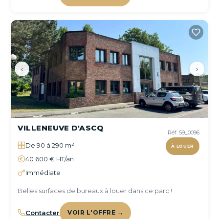
‹
›
VILLENEUVE D'ASCQ
Réf. 59_0096
De 90 à 290 m²
À LOUER
40 600 € HT/an
Immédiate
Belles surfaces de bureaux à louer dans ce parc !
Contacter
VOIR L'OFFRE →