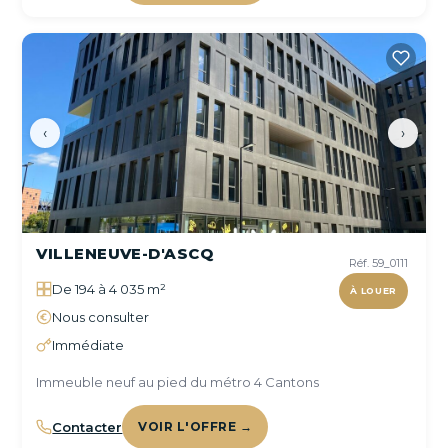
‹
›
VILLENEUVE-D'ASCQ
Réf. 59_0111
De 194 à 4 035 m²
À LOUER
Nous consulter
Immédiate
Immeuble neuf au pied du métro 4 Cantons
Contacter
VOIR L'OFFRE →