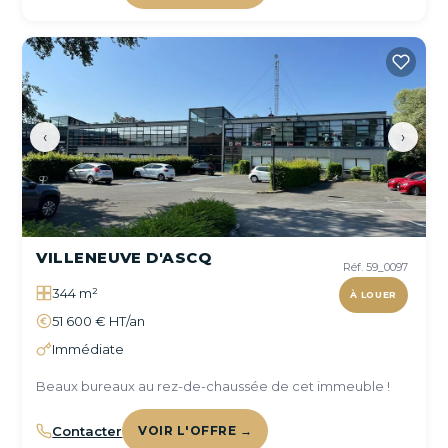
‹
›
VILLENEUVE D'ASCQ
Réf. 59_0097
344 m²
À LOUER
51 600 € HT/an
Immédiate
Beaux bureaux au rez-de-chaussée de cet immeuble !
Contacter
VOIR L'OFFRE →