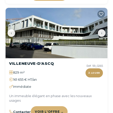
‹
›
VILLENEUVE-D'ASCQ
Réf. 59_0265
829 m²
À LOUER
161 655 € HT/an
Immédiate
Un immeuble élégant en phase avec les nouveaux
usages
Contacter
VOIR L'OFFRE →