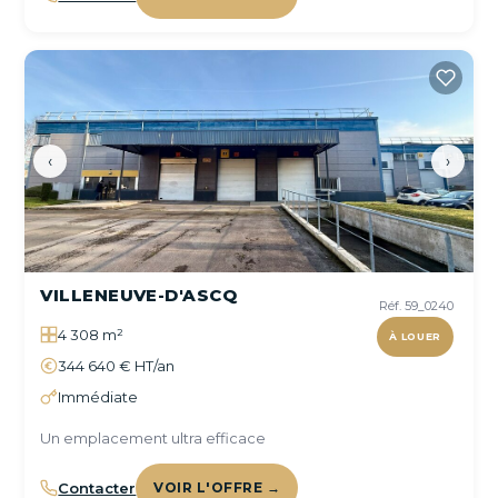
‹
›
VILLENEUVE-D'ASCQ
Réf. 59_0240
4 308 m²
À LOUER
344 640 € HT/an
Immédiate
Un emplacement ultra efficace
Contacter
VOIR L'OFFRE →