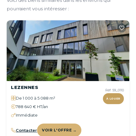
Voici des biens similaires dans les environs qui
pourraient vous intéresser :
LEZENNES
Réf. 59_0110
De 1 000 à 5 088 m²
À LOUER
788 640 € HT/an
Immédiate
Contacter
VOIR L'OFFRE →