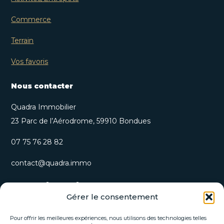
Commerce
Terrain
Vos favoris
Nous contacter
Quadra Immobilier
23 Parc de l’Aérodrome, 59910 Bondues
07 75 76 28 82
contact@quadra.immo
S’inscrire à notre newsletter
Gérer le consentement
Recevez nos opportunités immobilières et actualités
directement par email.
Pour offrir les meilleures expériences, nous utilisons des technologies telles