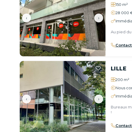
150 m²
28 000 
‹
›
Immédia
Au pied du
Contact
LILLE
200 m²
Nous con
Immédia
‹
›
Bureaux mo
!
Contact