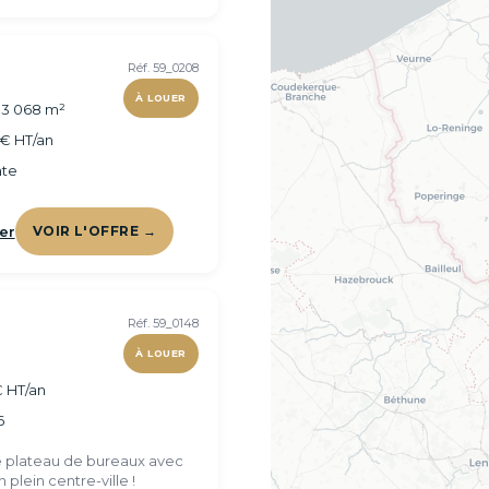
Réf. 59_0208
À LOUER
 3 068 m²
€ HT/an
te
er
VOIR L'OFFRE →
Réf. 59_0148
À LOUER
€ HT/an
6
 plateau de bureaux avec
 plein centre-ville !