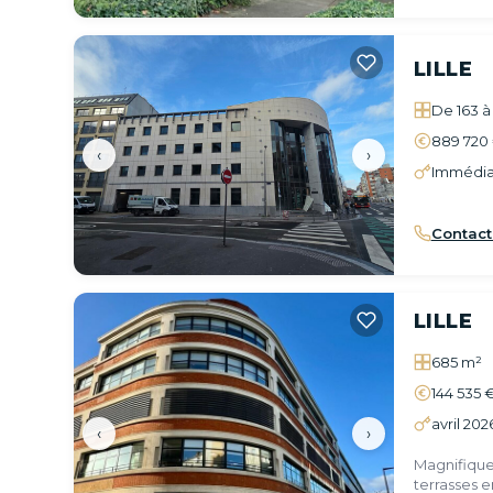
LILLE
De 163 à
889 720 
‹
›
Immédia
Contact
LILLE
685 m²
144 535 
avril 202
‹
›
Magnifique
terrasses en