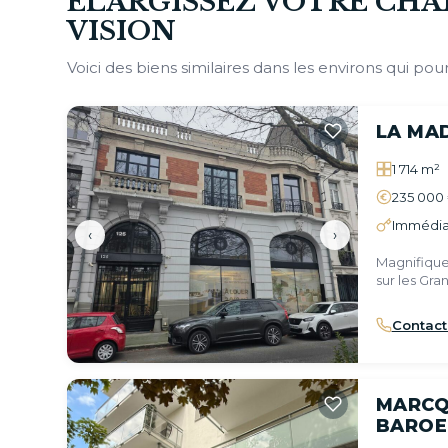
ÉLARGISSEZ VOTRE CHA
VISION
Voici des biens similaires dans les environs qui pour
LA MA
1 714 m²
235 000 
Immédia
‹
›
Magnifique
sur les Gra
Contact
MARCQ
BAROE