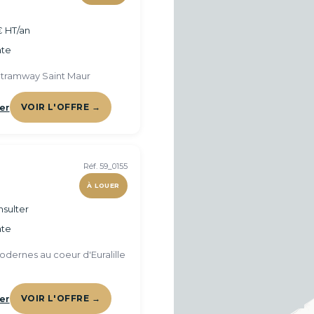
€ HT/an
te
 tramway Saint Maur
er
VOIR L'OFFRE →
Réf. 59_0155
À LOUER
sulter
te
dernes au coeur d'Euralille
er
VOIR L'OFFRE →