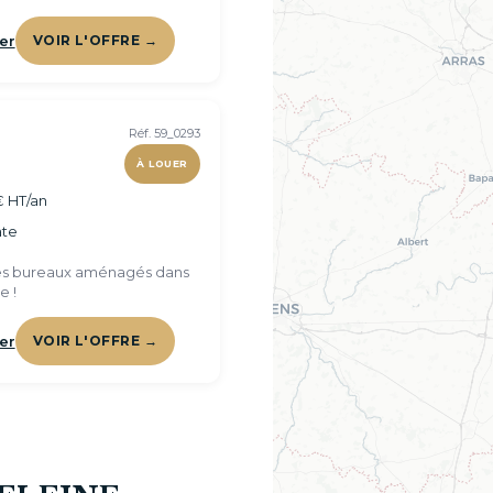
er
VOIR L'OFFRE →
Réf. 59_0293
À LOUER
€ HT/an
te
es bureaux aménagés dans
e !
er
VOIR L'OFFRE →