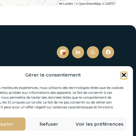
Leaflet
|
© OpenStreetMap © CARTO
Gérer le consentement
S’inscrire à notre newsletter
es meilleures expériences, nous utilisons des technologies telles que les cookies
et/ou accéder aux informations des appareils. Le fait de consentir à ces
tés immobilières et actualités directement par
 nous permettra de traiter des données telles que le comportement de
email.
 les ID uniques sur ce site. Le fait de ne pas consentir ou de retirer son
peut avoir un effet négatif sur certaines caractéristiques et fonctions.
epter
Refuser
Voir les préférences
S'INSCRIRE