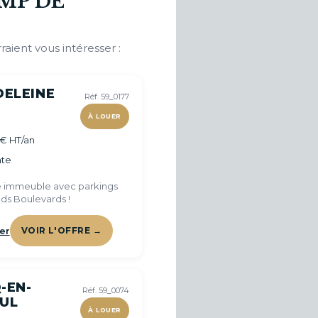
MP DE
raient vous intéresser :
DELEINE
Réf. 59_0177
À LOUER
€ HT/an
te
 immeuble avec parkings
nds Boulevards !
er
VOIR L'OFFRE →
-EN-
Réf. 59_0074
UL
À LOUER