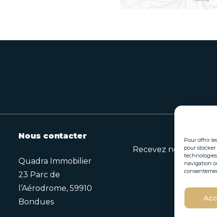
Nous contacter
Pour offrir l
pour stocker 
Recevez nos opportuni
technologies
Quadra Immobilier
navigation ou
consentement 
23 Parc de
*
l’Aérodrome, 59910
E
E
Acc
Bondues
-
-
m
m