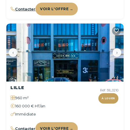
Contacter
VOIR L'OFFRE →
‹
›
LILLE
Réf. 59_0210
960 m²
À LOUER
160 000 € HT/an
Immédiate
Contacter
VOIR L'OFFRE →