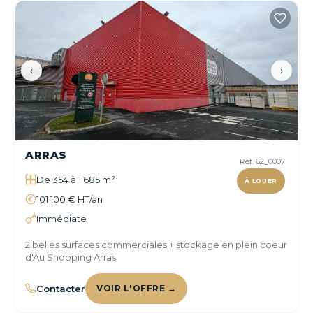
‹
›
ARRAS
Réf. 62_0007
De 354 à 1 685 m²
À LOUER
101 100 € HT/an
Immédiate
2 belles surfaces commerciales + stockage en plein coeur
d'Au Shopping Arras
Contacter
VOIR L'OFFRE →