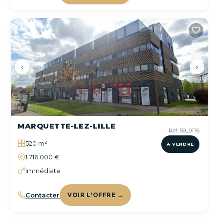
‹
›
MARQUETTE-LEZ-LILLE
Réf. 59_0176
520 m²
À VENDRE
1 716 000 €
Immédiate
Contacter
VOIR L'OFFRE →