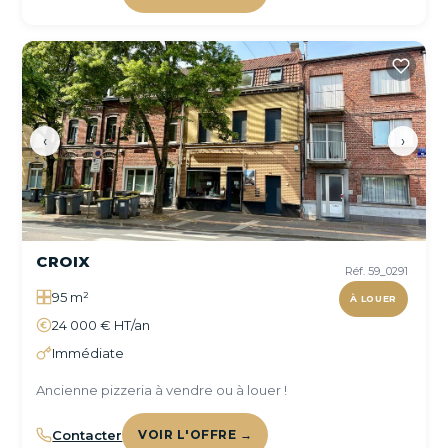
‹
›
CROIX
Réf. 59_0291
95 m²
À LOUER
24 000 € HT/an
Immédiate
Ancienne pizzeria à vendre ou à louer !
Contacter
VOIR L'OFFRE →