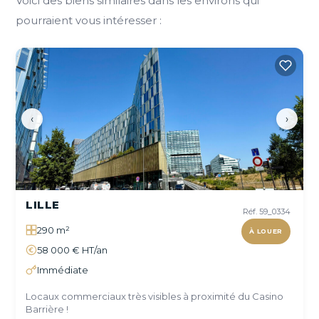
Voici des biens similaires dans les environs qui
pourraient vous intéresser :
‹
›
LILLE
Réf. 59_0334
290 m²
À LOUER
58 000 € HT/an
Immédiate
Locaux commerciaux très visibles à proximité du Casino
Barrière !