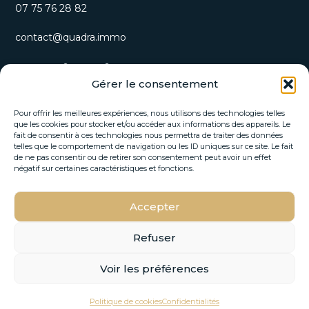
07 75 76 28 82
contact@quadra.immo
S’inscrire à notre newsletter
Gérer le consentement
Recevez nos opportunités immobilières et actualités
directement par email.
Pour offrir les meilleures expériences, nous utilisons des technologies telles
que les cookies pour stocker et/ou accéder aux informations des appareils. Le
fait de consentir à ces technologies nous permettra de traiter des données
E
telles que le comportement de navigation ou les ID uniques sur ce site. Le fait
E
-
de ne pas consentir ou de retirer son consentement peut avoir un effet
-
m
négatif sur certaines caractéristiques et fonctions.
m
a
a
i
i
Accepter
l
S'INSCRIRE
l
*
*
E
Refuser
-
m
Voir les préférences
a
© 2026 Quadra Immo –
Mentions Légales
–
Politique de
i
VOIR SUR LA CARTE
l
confidentialité
–
Design by FLOW44
Politique de cookies
Confidentialités