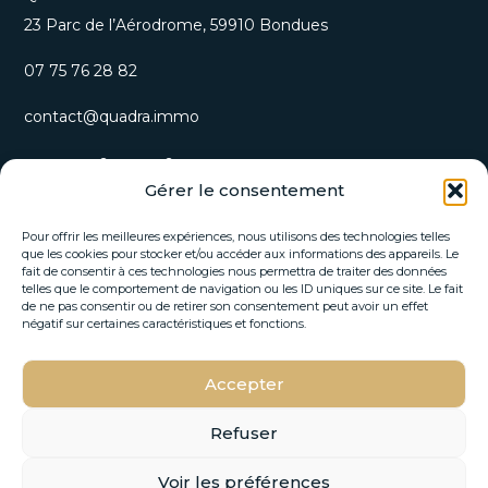
23 Parc de l’Aérodrome, 59910 Bondues
07 75 76 28 82
contact@quadra.immo
S’inscrire à notre newsletter
Gérer le consentement
Recevez nos opportunités immobilières et actualités
directement par email.
Pour offrir les meilleures expériences, nous utilisons des technologies telles
que les cookies pour stocker et/ou accéder aux informations des appareils. Le
fait de consentir à ces technologies nous permettra de traiter des données
E
telles que le comportement de navigation ou les ID uniques sur ce site. Le fait
E
-
de ne pas consentir ou de retirer son consentement peut avoir un effet
-
m
négatif sur certaines caractéristiques et fonctions.
m
a
a
i
i
Accepter
l
S'INSCRIRE
l
*
*
E
Refuser
-
m
Voir les préférences