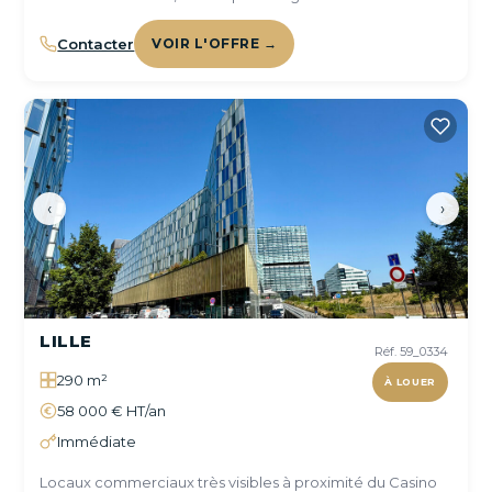
Contacter
VOIR L'OFFRE →
‹
›
LILLE
Réf. 59_0334
290 m²
À LOUER
58 000 € HT/an
Immédiate
Locaux commerciaux très visibles à proximité du Casino