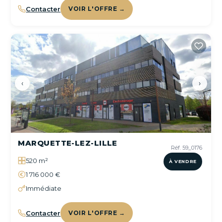
Contacter
VOIR L'OFFRE →
‹
›
MARQUETTE-LEZ-LILLE
Réf. 59_0176
520 m²
À VENDRE
1 716 000 €
Immédiate
Contacter
VOIR L'OFFRE →