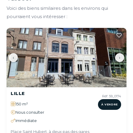
Voici des biens similaires dans les environs qui
pourraient vous intéresser :
‹
›
LILLE
Réf. 59_0174
150 m²
À VENDRE
Nous consulter
Immédiate
Place Saint Hubert, à deux pas des gares