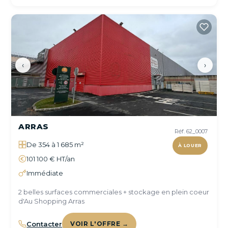
‹
›
ARRAS
Réf. 62_0007
De 354 à 1 685 m²
À LOUER
101 100 € HT/an
Immédiate
2 belles surfaces commerciales + stockage en plein coeur
d'Au Shopping Arras
Contacter
VOIR L'OFFRE →