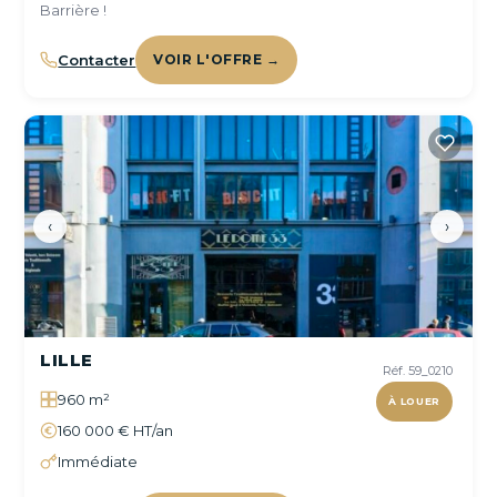
Barrière !
Contacter
VOIR L'OFFRE →
‹
›
LILLE
Réf. 59_0210
960 m²
À LOUER
160 000 € HT/an
Immédiate