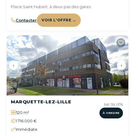
Place Saint Hubert, à deux pas des gares
Contacter
VOIR L'OFFRE →
‹
›
MARQUETTE-LEZ-LILLE
Réf. 59_0176
520 m²
À VENDRE
1 716 000 €
Immédiate