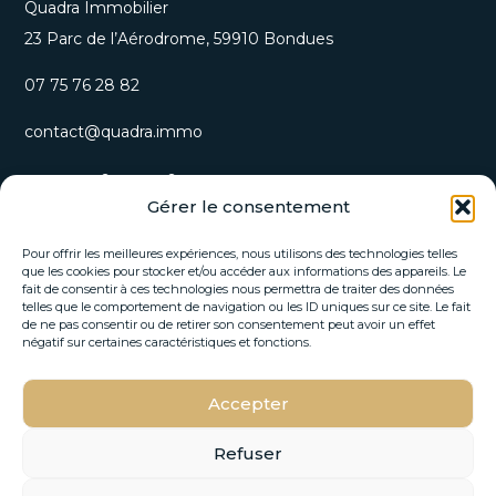
Quadra Immobilier
23 Parc de l’Aérodrome, 59910 Bondues
07 75 76 28 82
contact@quadra.immo
S’inscrire à notre newsletter
Gérer le consentement
Recevez nos opportunités immobilières et actualités
directement par email.
Pour offrir les meilleures expériences, nous utilisons des technologies telles
que les cookies pour stocker et/ou accéder aux informations des appareils. Le
fait de consentir à ces technologies nous permettra de traiter des données
E
telles que le comportement de navigation ou les ID uniques sur ce site. Le fait
E
-
de ne pas consentir ou de retirer son consentement peut avoir un effet
-
m
négatif sur certaines caractéristiques et fonctions.
m
a
a
i
i
Accepter
l
S'INSCRIRE
l
E
*
-
Refuser
m
a