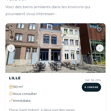
Voici des biens similaires dans les environs qui
pourraient vous intéresser :
‹
›
LILLE
Réf. 59_0174
150 m²
À VENDRE
Nous consulter
Immédiate
Place Saint Hubert, à deux pas des gares