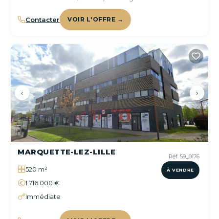
Contacter
VOIR L'OFFRE →
‹
›
MARQUETTE-LEZ-LILLE
Réf. 59_0176
520 m²
À VENDRE
1 716 000 €
Immédiate