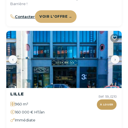
Barrière !
Contacter
VOIR L'OFFRE →
‹
›
LILLE
Réf. 59_0210
960 m²
À LOUER
160 000 € HT/an
Immédiate