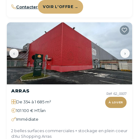
Contacter
VOIR L'OFFRE →
‹
›
ARRAS
Réf. 62_0007
De 354 à 1 685 m²
À LOUER
101 100 € HT/an
Immédiate
2 belles surfaces commerciales + stockage en plein coeur
d'Au Shopping Arras