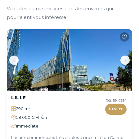
Voici des biens similaires dans les environs qui
pourraient vous intéresser :
‹
›
LILLE
Réf. 59_0334
290 m²
À LOUER
58 000 € HT/an
Immédiate
Locaux commerciaux très visibles à proximité du Casino