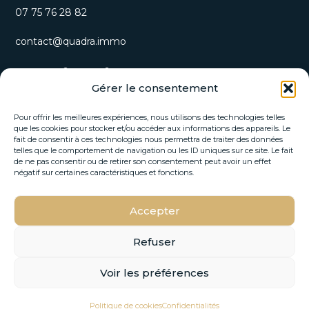
07 75 76 28 82
contact@quadra.immo
S’inscrire à notre newsletter
Gérer le consentement
Recevez nos opportunités immobilières et actualités
directement par email.
Pour offrir les meilleures expériences, nous utilisons des technologies telles
que les cookies pour stocker et/ou accéder aux informations des appareils. Le
fait de consentir à ces technologies nous permettra de traiter des données
*
telles que le comportement de navigation ou les ID uniques sur ce site. Le fait
E
E
de ne pas consentir ou de retirer son consentement peut avoir un effet
-
-
négatif sur certaines caractéristiques et fonctions.
m
m
a
a
i
Accepter
i
S'INSCRIRE
l
l
*
E
Refuser
-
m
Voir les préférences
a
© 2026 Quadra Immo –
Mentions Légales
–
Politique de
i
VOIR SUR LA CARTE
l
confidentialité
–
Design by FLOW44
Politique de cookies
Confidentialités