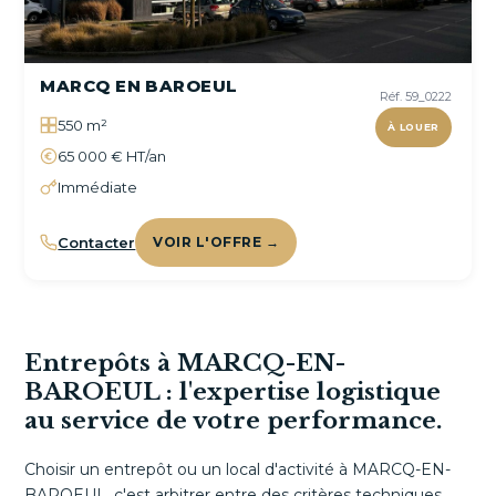
MARCQ EN BAROEUL
Réf. 59_0222
550 m²
À LOUER
65 000 € HT/an
Immédiate
Contacter
VOIR L'OFFRE →
Entrepôts à MARCQ-EN-
BAROEUL : l'expertise logistique
au service de votre performance.
Choisir un entrepôt ou un local d'activité à MARCQ-EN-
BAROEUL, c'est arbitrer entre des critères techniques