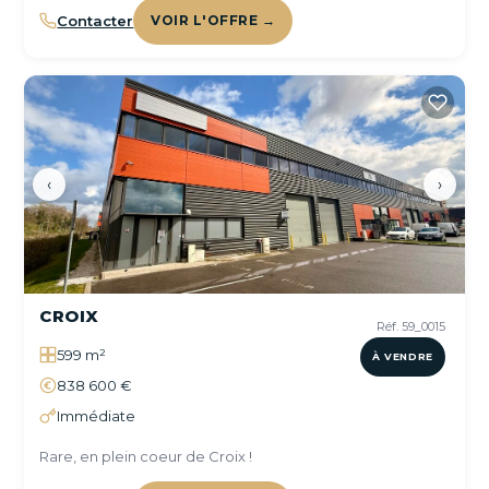
Contacter
VOIR L'OFFRE →
‹
›
CROIX
Réf. 59_0015
599 m²
À VENDRE
838 600 €
Immédiate
Rare, en plein coeur de Croix !