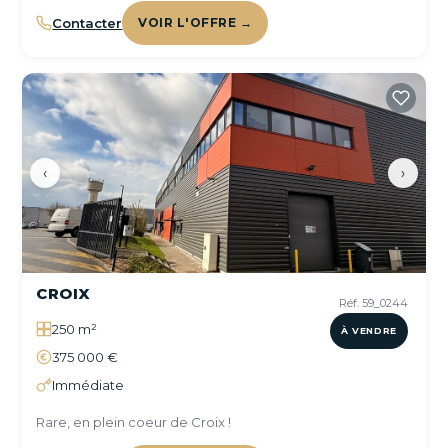
Contacter
VOIR L'OFFRE →
‹
›
CROIX
Réf. 59_0244
250 m²
À VENDRE
375 000 €
Immédiate
Rare, en plein coeur de Croix !