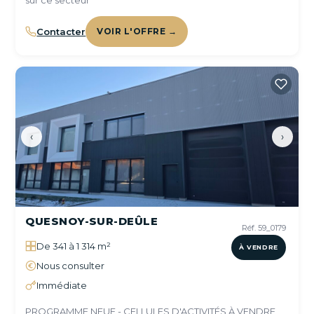
sur ce secteur
Contacter
VOIR L'OFFRE →
‹
›
QUESNOY-SUR-DEÛLE
Réf. 59_0179
De 341 à 1 314 m²
À VENDRE
Nous consulter
Immédiate
PROGRAMME NEUF - CELLULES D'ACTIVITÉS À VENDRE