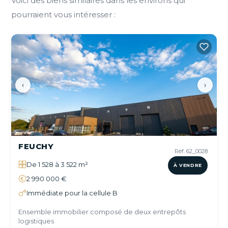
Voici des biens similaires dans les environs qui
pourraient vous intéresser :
‹
›
FEUCHY
Réf. 62_0028
De 1 528 à 3 522 m²
À VENDRE
2 990 000 €
Immédiate pour la cellule B
Ensemble immobilier composé de deux entrepôts
logistiques