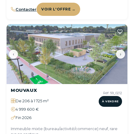
Contacter
VOIR L'OFFRE →
‹
›
MOUVAUX
Réf. 59_0212
De 206 à 1 725 m²
À VENDRE
4 999 600 €
Fin 2026
Immeuble mixte (bureau/activité/commerce) neuf, rare