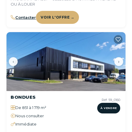
OU À LOUER
Contacter
VOIR L'OFFRE →
‹
›
BONDUES
Réf. 59_0160
De 851 à 1 719 m²
À VENDRE
Nous consulter
Immédiate