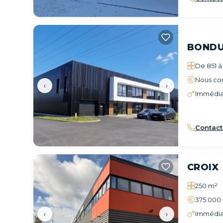
BONDU
De 851 à 
Nous con
‹
›
Immédia
Contact
CROIX
250 m²
375 000
‹
›
Immédia