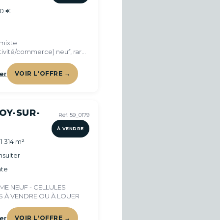
00 €
mixte
tivité/commerce) neuf, rare
eur
er
VOIR L'OFFRE →
OY-SUR-
Réf. 59_0179
À VENDRE
1 314 m²
sulter
te
E NEUF - CELLULES
ÉS À VENDRE OU À LOUER
er
VOIR L'OFFRE →