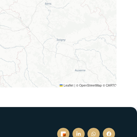
Leaflet
|
© OpenStreetMap © CARTO