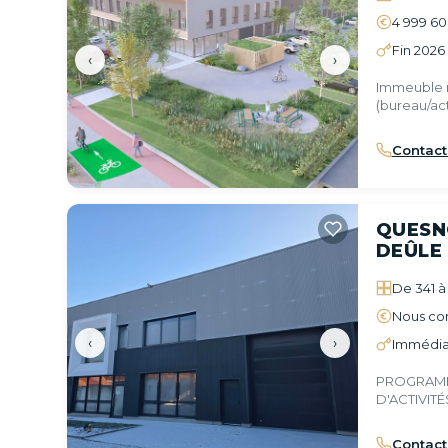
4 999 6
Fin 2026
‹
›
Immeuble 
(bureau/ac
sur ce sect
Contact
QUESN
DEÛLE
De 341 à 
Nous con
‹
›
Immédia
PROGRAMM
D'ACTIVIT
Contact