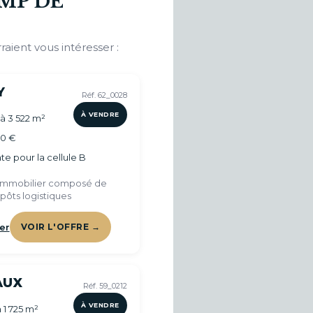
MP DE
raient vous intéresser :
Y
Réf. 62_0028
À VENDRE
 à 3 522 m²
00 €
e pour la cellule B
immobilier composé de
pôts logistiques
er
VOIR L'OFFRE →
AUX
Réf. 59_0212
À VENDRE
 1 725 m²