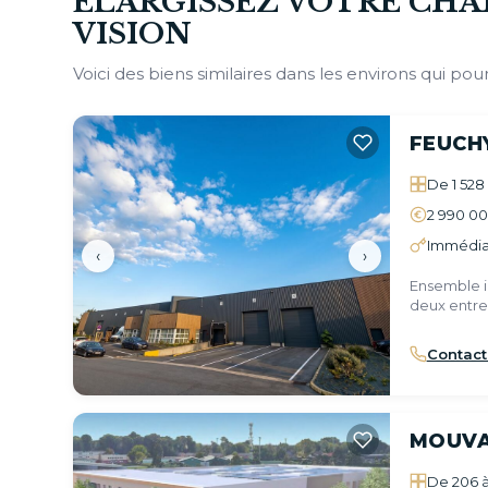
ÉLARGISSEZ VOTRE CHA
VISION
Voici des biens similaires dans les environs qui pour
FEUCH
De 1 528
2 990 0
Immédiat
‹
›
Ensemble 
deux entre
Contact
MOUV
De 206 à