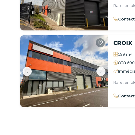
Rare, en pl
Contact
CROIX
599 m²
838 600
‹
›
Immédia
Rare, en pl
Contact