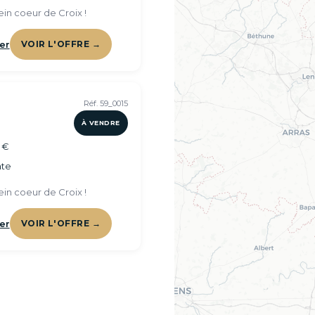
ein coeur de Croix !
er
VOIR L'OFFRE →
Réf. 59_0015
À VENDRE
 €
te
ein coeur de Croix !
er
VOIR L'OFFRE →