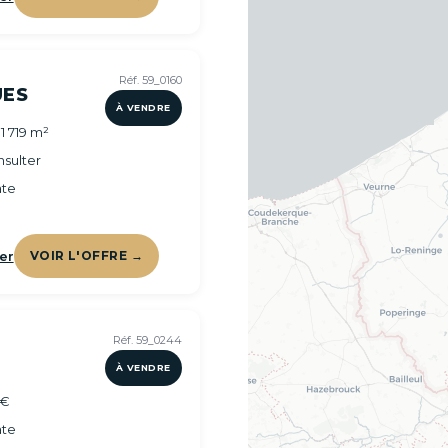
Réf. 59_0160
ES
À VENDRE
1 719 m²
sulter
te
er
VOIR L'OFFRE →
Réf. 59_0244
À VENDRE
 €
te