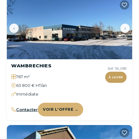
‹
›
WAMBRECHIES
Réf. 59_0181
767 m²
À LOUER
63 800 € HT/an
Immédiate
Contacter
VOIR L'OFFRE →