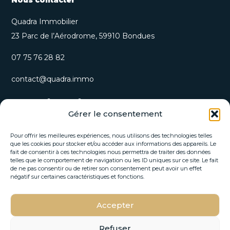
Quadra Immobilier
23 Parc de l’Aérodrome, 59910 Bondues
07 75 76 28 82
contact@quadra.immo
S’inscrire à notre newsletter
Gérer le consentement
Recevez nos opportunités immobilières et actualités
directement par email.
Pour offrir les meilleures expériences, nous utilisons des technologies telles
que les cookies pour stocker et/ou accéder aux informations des appareils. Le
fait de consentir à ces technologies nous permettra de traiter des données
*
telles que le comportement de navigation ou les ID uniques sur ce site. Le fait
E
E
de ne pas consentir ou de retirer son consentement peut avoir un effet
-
-
négatif sur certaines caractéristiques et fonctions.
m
m
a
a
i
Accepter
i
S'INSCRIRE
l
l
*
E
Refuser