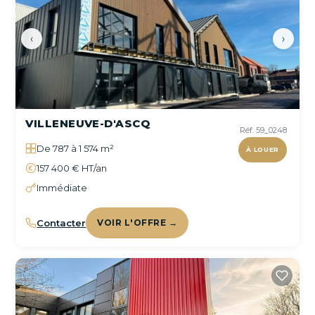
‹
›
VILLENEUVE-D'ASCQ
Réf. 59_0248
De 787 à 1 574 m²
À LOUER
157 400 € HT/an
Immédiate
Contacter
VOIR L'OFFRE →