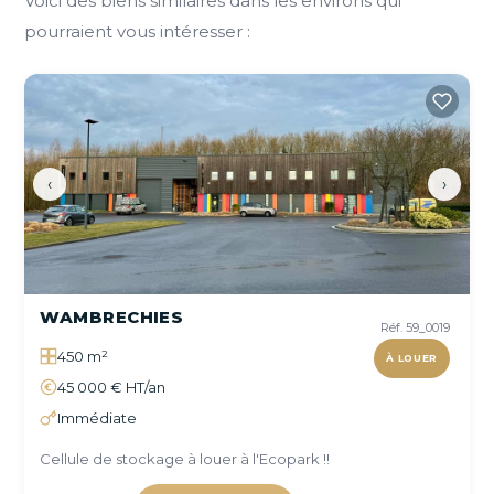
Voici des biens similaires dans les environs qui
pourraient vous intéresser :
‹
›
WAMBRECHIES
Réf. 59_0019
450 m²
À LOUER
45 000 € HT/an
Immédiate
Cellule de stockage à louer à l'Ecopark !!