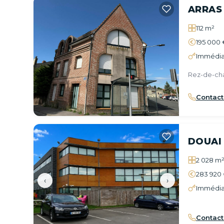
ARRAS
112 m²
195 000 
Immédia
Rez-de-ch
Contact
DOUAI
2 028 m
283 920 
‹
›
Immédia
Contact