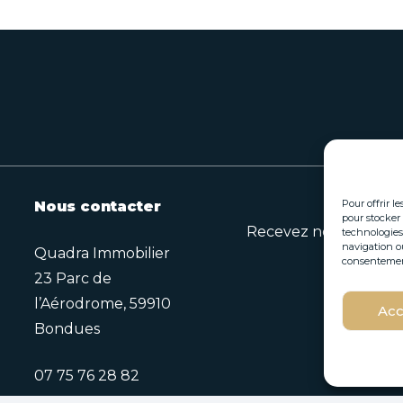
Pour offrir l
Nous contacter
pour stocker 
Recevez nos opportuni
technologies
navigation ou
Quadra Immobilier
consentement 
23 Parc de
*
l’Aérodrome, 59910
Acc
E
E
Bondues
-
-
m
m
a
a
07 75 76 28 82
i
i
l
l