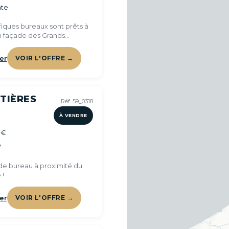
te
iques bureaux sont prêts à
en façade des Grands
 !
er
VOIR L'OFFRE →
TIÈRES
Réf. 59_0318
À VENDRE
 €
7
e bureau à proximité du
 !
er
VOIR L'OFFRE →