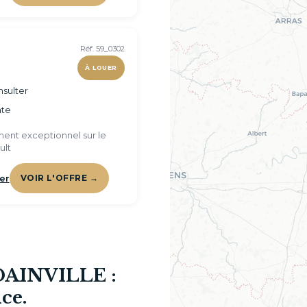
Réf. 59_0302
À LOUER
sulter
te
ent exceptionnel sur le
ult
er
VOIR L'OFFRE →
 DAINVILLE :
ce.