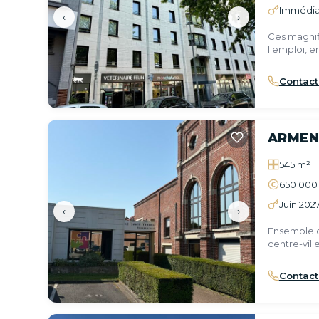
Immédia
‹
›
Ces magnif
l'emploi, 
Boulevards
Contact
ARMEN
545 m²
650 000
Juin 202
‹
›
Ensemble d
centre-ville
Contact