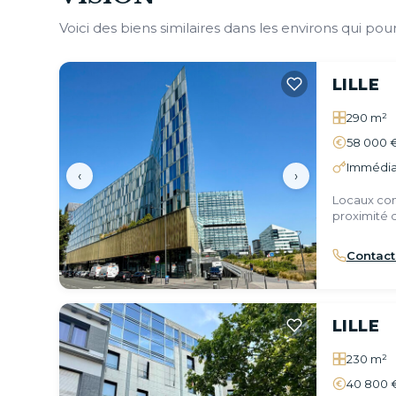
Voici des biens similaires dans les environs qui pour
LILLE
290 m²
58 000 
Immédia
‹
›
Locaux com
proximité d
Contact
LILLE
230 m²
40 800 