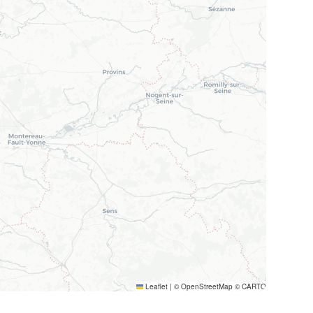
Leaflet
|
© OpenStreetMap © CARTO