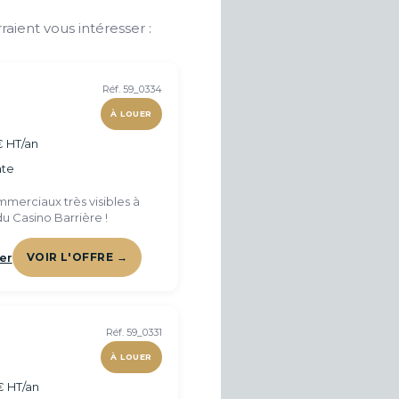
raient vous intéresser :
Réf. 59_0334
À LOUER
€ HT/an
te
merciaux très visibles à
u Casino Barrière !
er
VOIR L'OFFRE →
Réf. 59_0331
À LOUER
€ HT/an