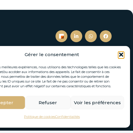
Gérer le consentement
S’inscrire à notre newsletter
es meilleures expériences, nous utilisons des technologies telles que les cookies
et/ou accéder aux informations des appareils. Le fait de consentir à ces
tés immobilières et actualités directement par
 nous permettra de traiter des données telles que le comportement de
 les ID uniques sur ce site. Le fait de ne pas consentir ou de retirer son
email.
peut avoir un effet négatif sur certaines caractéristiques et fonctions.
epter
Refuser
Voir les préférences
S'INSCRIRE
Politique de cookies
Confidentialités