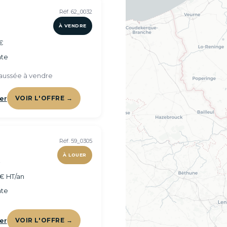
Réf. 62_0032
À VENDRE
€
te
aussée à vendre
er
VOIR L'OFFRE →
Réf. 59_0305
À LOUER
²
€ HT/an
te
er
VOIR L'OFFRE →