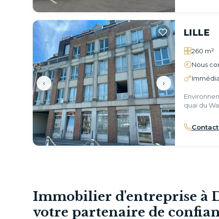
LILLE
260 m²
Nous con
Immédia
‹
›
Environnem
quai du Wa
Contact
Immobilier d'entreprise à
votre partenaire de confian