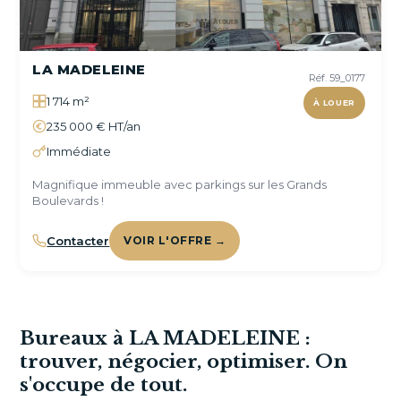
LA MADELEINE
Réf. 59_0177
1 714 m²
À LOUER
235 000 € HT/an
Immédiate
Magnifique immeuble avec parkings sur les Grands
Boulevards !
Contacter
VOIR L'OFFRE →
Bureaux à LA MADELEINE :
trouver, négocier, optimiser. On
s'occupe de tout.