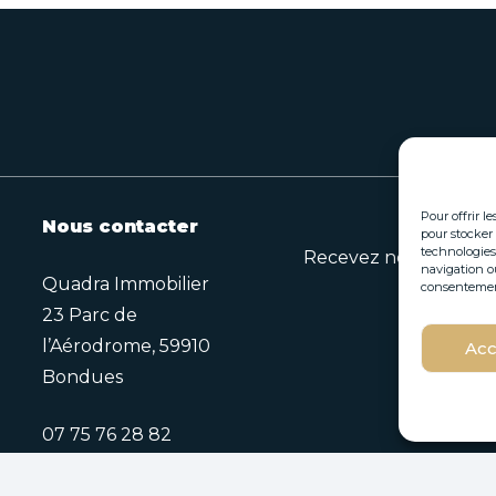
Pour offrir l
Nous contacter
pour stocker 
technologies
Recevez nos opportuni
navigation ou
Quadra Immobilier
consentement 
23 Parc de
*
l’Aérodrome, 59910
Acc
E
E
Bondues
-
-
m
m
a
a
07 75 76 28 82
i
i
l
l
*
*
contact@quadra.immo