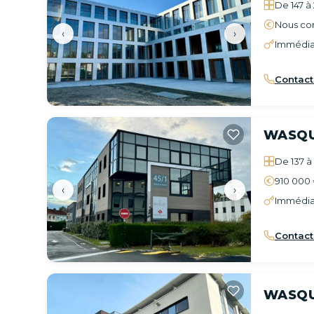
De 147 à
Nous con
‹
›
Immédia
Contact
WASQ
De 137 à
910 000
‹
›
Immédia
Contact
WASQ