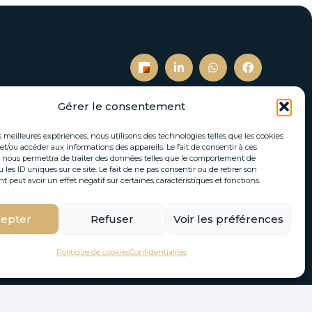
Gérer le consentement
es meilleures expériences, nous utilisons des technologies telles que les cookies
S’inscrire à notre newsletter
et/ou accéder aux informations des appareils. Le fait de consentir à ces
 nous permettra de traiter des données telles que le comportement de
tés immobilières et actualités directement par
 les ID uniques sur ce site. Le fait de ne pas consentir ou de retirer son
email.
peut avoir un effet négatif sur certaines caractéristiques et fonctions.
epter
Refuser
Voir les préférences
S'INSCRIRE
Politique de cookies
Confidentialités