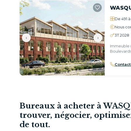
WASQ
De 491 à
Nous con
3T 2028
‹
›
Immeuble n
Boulevards
Contact
Bureaux à acheter à WAS
trouver, négocier, optimise
de tout.