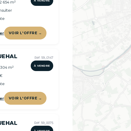
À VENDRE
 2 654 m²
sulter
te
er
VOIR L'OFFRE →
UEHAL
Réf. 59_0147
À VENDRE
 304 m²
 €
te
er
VOIR L'OFFRE →
UEHAL
Réf. 59_0075
À VENDRE