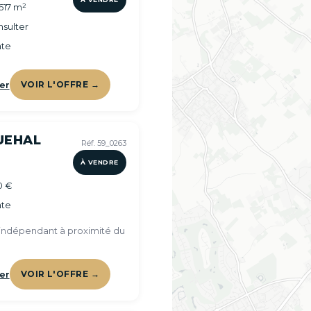
617 m²
sulter
te
er
VOIR L'OFFRE →
UEHAL
Réf. 59_0263
À VENDRE
0 €
te
ndépendant à proximité du
er
VOIR L'OFFRE →