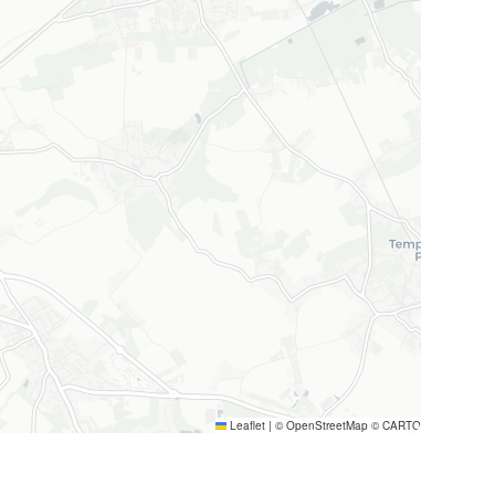
Leaflet
|
© OpenStreetMap © CARTO