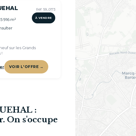
UEHAL
Réf. 59_0173
À VENDRE
 5 916 m²
sulter
euf sur les Grands
 !
er
VOIR L'OFFRE →
QUEHAL :
r. On s'occupe