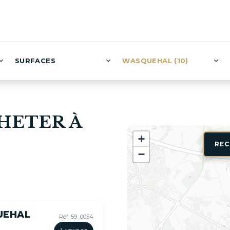
SURFACES
WASQUEHAL (10)
HETER À
+
REC
−
UEHAL
Réf. 59_0054