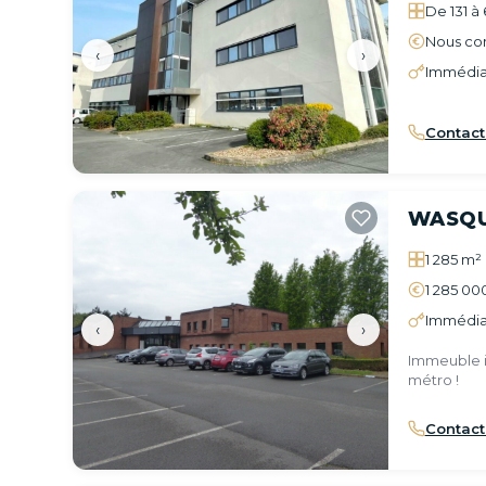
De 131 à 
Nous con
‹
›
Immédia
Contact
WASQ
1 285 m²
1 285 00
Immédia
‹
›
Immeuble i
métro !
Contact