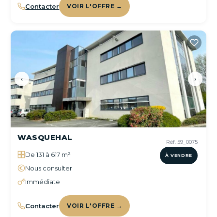
Contacter
VOIR L'OFFRE →
‹
›
WASQUEHAL
Réf. 59_0075
De 131 à 617 m²
À VENDRE
Nous consulter
Immédiate
Contacter
VOIR L'OFFRE →