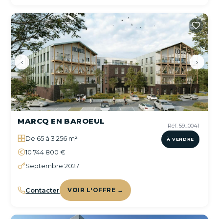
‹
›
MARCQ EN BAROEUL
Réf. 59_0041
De 65 à 3 256 m²
À VENDRE
10 744 800 €
Septembre 2027
Contacter
VOIR L'OFFRE →