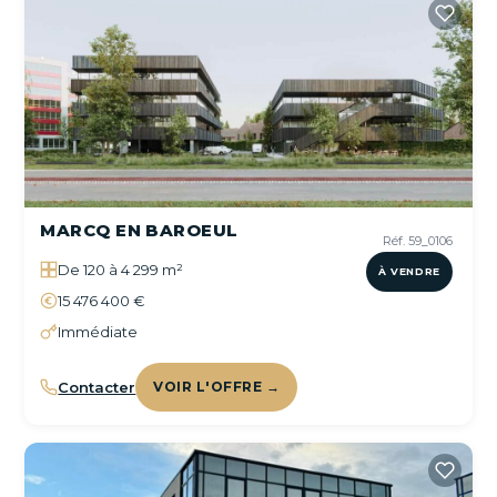
MARCQ EN BAROEUL
Réf. 59_0106
De 120 à 4 299 m²
À VENDRE
15 476 400 €
Immédiate
Contacter
VOIR L'OFFRE →