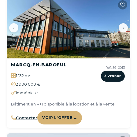
‹
›
MARCQ-EN-BAROEUL
Réf. 59_0013
1 132 m²
À VENDRE
2 900 000 €
Immédiate
Bâtiment en R+1 disponible à la location et à la vente
Contacter
VOIR L'OFFRE →