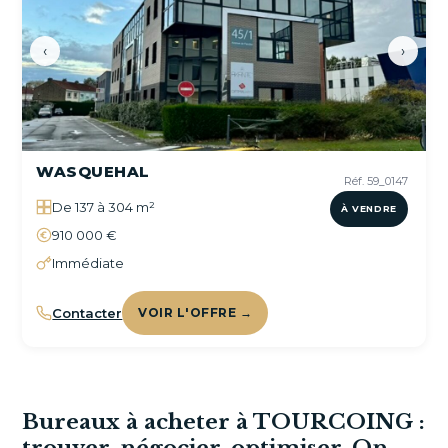
‹
›
WASQUEHAL
Réf. 59_0147
De 137 à 304 m²
À VENDRE
910 000 €
Immédiate
Contacter
VOIR L'OFFRE →
Bureaux à acheter à TOURCOING :