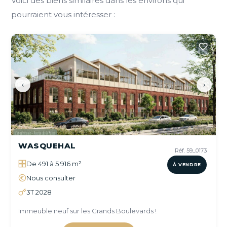
Voici des biens similaires dans les environs qui
pourraient vous intéresser :
‹
›
WASQUEHAL
Réf. 59_0173
De 491 à 5 916 m²
À VENDRE
Nous consulter
3T 2028
Immeuble neuf sur les Grands Boulevards !