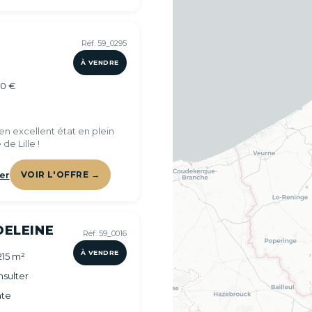
Réf. 59_0295
À VENDRE
00 €
n excellent état en plein
 de Lille !
er
VOIR L'OFFRE →
DELEINE
Réf. 59_0016
À VENDRE
215 m²
sulter
te