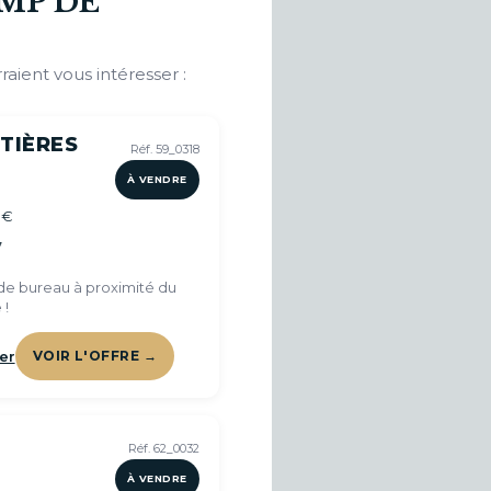
MP DE
raient vous intéresser :
TIÈRES
Réf. 59_0318
À VENDRE
 €
7
e bureau à proximité du
 !
er
VOIR L'OFFRE →
Réf. 62_0032
À VENDRE