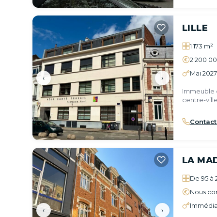
LILLE
1 173 m²
2 200 0
Mai 2027
‹
›
Immeuble e
centre-ville
Contact
LA MA
De 95 à 
Nous con
Immédia
‹
›