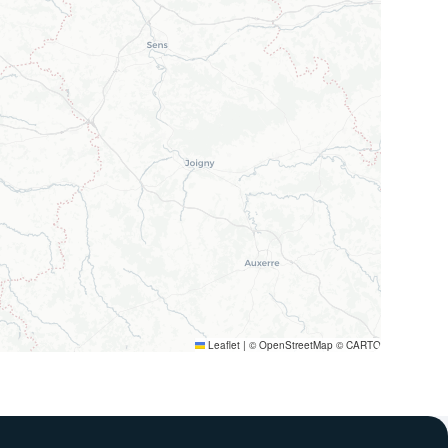
Leaflet
|
© OpenStreetMap © CARTO