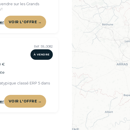
vendre sur les Grands
 !
er
VOIR L'OFFRE →
Réf. 59_0082
À VENDRE
0 €
te
typique classé ERP 5 dans
er
VOIR L'OFFRE →