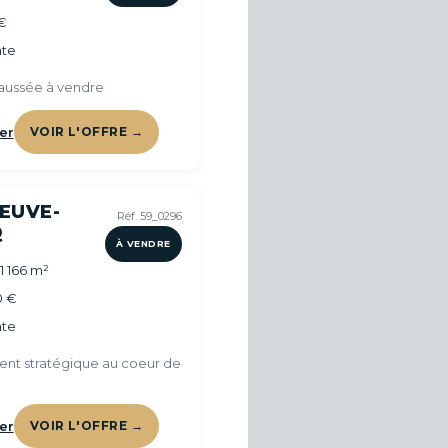
€
te
aussée à vendre
er
VOIR L'OFFRE →
NEUVE-
Réf. 59_0296
Q
À VENDRE
1 166 m²
0 €
te
t stratégique au coeur de
er
VOIR L'OFFRE →