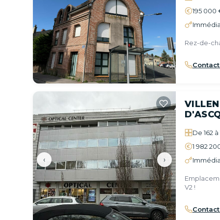
195 000 
Immédia
Rez-de-ch
Contact
VILLE
D'ASC
De 162 à 
1 982 20
‹
›
Immédia
Emplacemen
V2 !
Contact