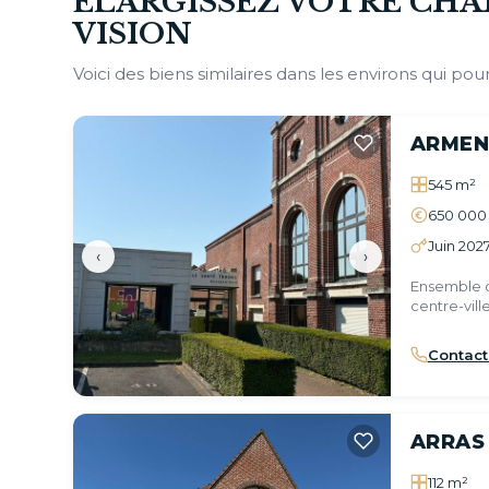
ÉLARGISSEZ VOTRE CHA
VISION
Voici des biens similaires dans les environs qui pour
ARMEN
545 m²
650 000
Juin 202
‹
›
Ensemble d
centre-ville
Contact
ARRAS
112 m²