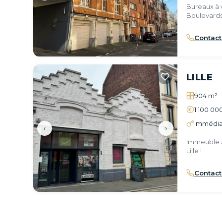
Bureaux à 
Boulevards
Contact
LILLE
904 m²
1 100 00
Immédia
‹
›
Immeuble a
Lille !
Contact