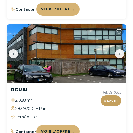
Contacter
VOIR L'OFFRE →
‹
›
DOUAI
Réf. 59_0305
2 028 m²
À LOUER
283 920 € HT/an
Immédiate
Contacter
VOIR L'OFFRE →