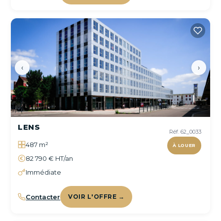
‹
›
LENS
Réf. 62_0033
487 m²
À LOUER
82 790 € HT/an
Immédiate
Contacter
VOIR L'OFFRE →