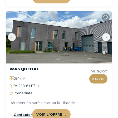
‹
›
WASQUEHAL
Réf. 59_0307
524 m²
À LOUER
94 228 € HT/an
Immédiate
Bâtiment en parfait état sur la Pilaterie !
Contacter
VOIR L'OFFRE →