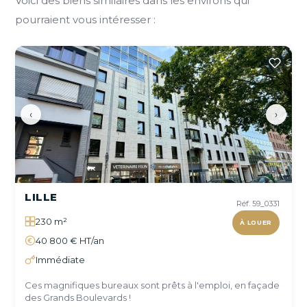
Voici des biens similaires dans les environs qui
pourraient vous intéresser :
‹
›
LILLE
Réf. 59_0331
230 m²
À LOUER
40 800 € HT/an
Immédiate
Ces magnifiques bureaux sont prêts à l'emploi, en façade
des Grands Boulevards !