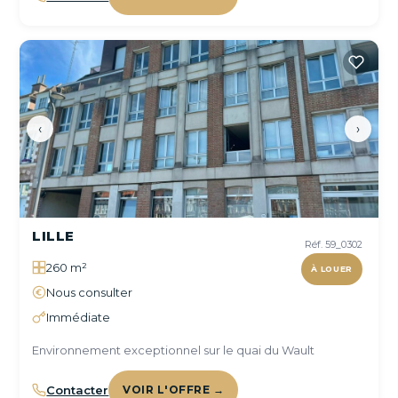
‹
›
LILLE
Réf. 59_0302
260 m²
À LOUER
Nous consulter
Immédiate
Environnement exceptionnel sur le quai du Wault
Contacter
VOIR L'OFFRE →