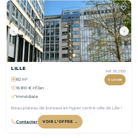
‹
›
LILLE
Réf. 59_0300
82 m²
À LOUER
16 810 € HT/an
Immédiate
Beau plateau de bureaux en hyper centre-ville de Lille !
Contacter
VOIR L'OFFRE →