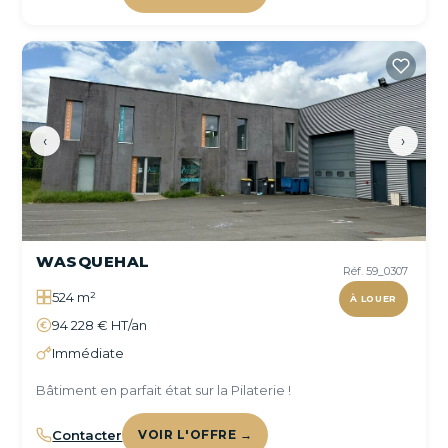
‹
›
WASQUEHAL
Réf. 59_0307
524 m²
À LOUER
94 228 € HT/an
Immédiate
Bâtiment en parfait état sur la Pilaterie !
Contacter
VOIR L'OFFRE →