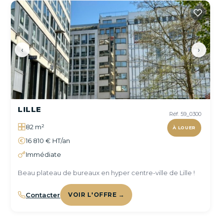
‹
›
LILLE
Réf. 59_0300
82 m²
À LOUER
16 810 € HT/an
Immédiate
Beau plateau de bureaux en hyper centre-ville de Lille !
Contacter
VOIR L'OFFRE →