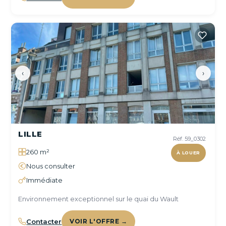
‹
›
LILLE
Réf. 59_0302
260 m²
À LOUER
Nous consulter
Immédiate
Environnement exceptionnel sur le quai du Wault
Contacter
VOIR L'OFFRE →