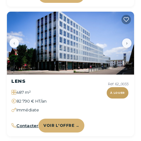
‹
›
LENS
Réf. 62_0033
487 m²
À LOUER
82 790 € HT/an
Immédiate
Contacter
VOIR L'OFFRE →