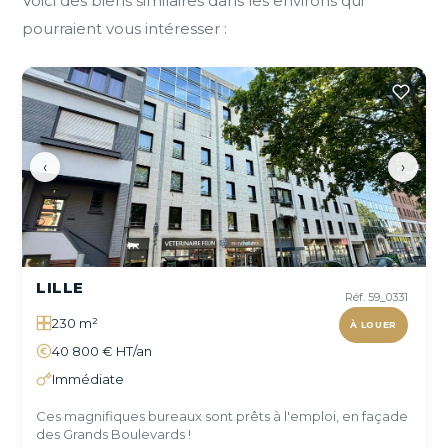
Voici des biens similaires dans les environs qui
pourraient vous intéresser :
‹
›
LILLE
Réf. 59_0331
230 m²
À LOUER
40 800 € HT/an
Immédiate
Ces magnifiques bureaux sont prêts à l'emploi, en façade
des Grands Boulevards !