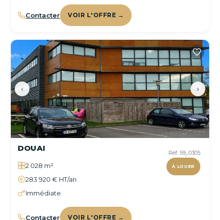
Contacter
VOIR L'OFFRE →
‹
›
DOUAI
Réf. 59_0305
2 028 m²
À LOUER
283 920 € HT/an
Immédiate
Contacter
VOIR L'OFFRE →