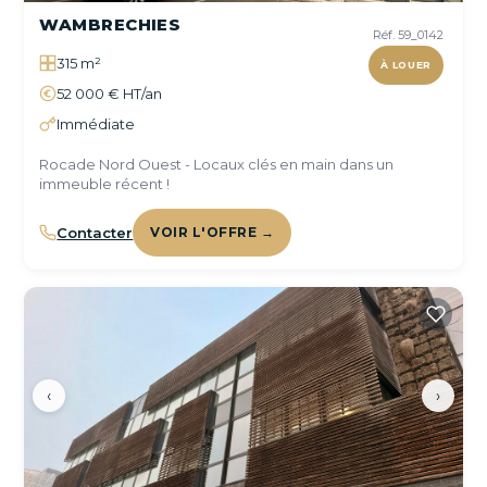
WAMBRECHIES
Réf. 59_0142
315 m²
À LOUER
52 000 € HT/an
Immédiate
Rocade Nord Ouest - Locaux clés en main dans un
immeuble récent !
Contacter
VOIR L'OFFRE →
‹
›