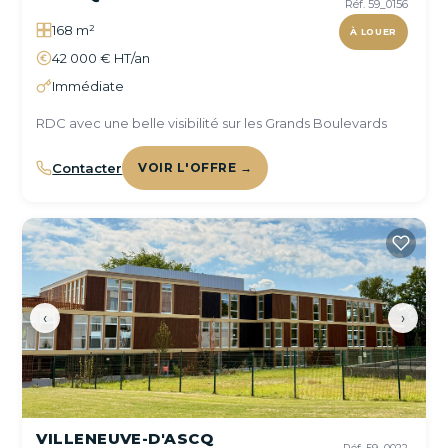
Réf. 59_0156
168 m²
À LOUER
42 000 € HT/an
Immédiate
RDC avec une belle visibilité sur les Grands Boulevards
Contacter
VOIR L'OFFRE →
‹
›
VILLENEUVE-D'ASCQ