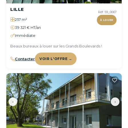
LILLE
Réf. 59_0067
257 m²
À LOUER
39 321 € HT/an
Immédiate
Beaux bureaux à louer sur les Grands Boulevards !
Contacter
VOIR L'OFFRE →
‹
›