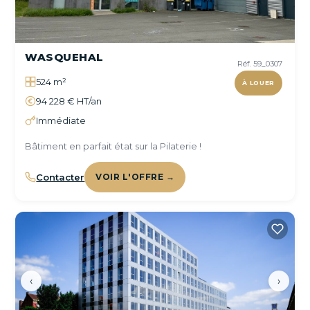
WASQUEHAL
Réf. 59_0307
524 m²
À LOUER
94 228 € HT/an
Immédiate
Bâtiment en parfait état sur la Pilaterie !
Contacter
VOIR L'OFFRE →
‹
›