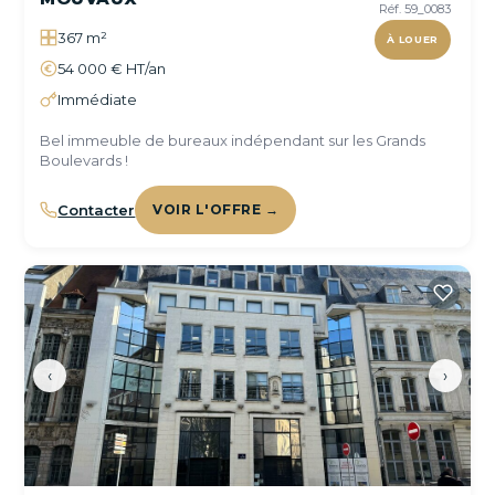
Réf. 59_0083
367 m²
À LOUER
54 000 € HT/an
Immédiate
Bel immeuble de bureaux indépendant sur les Grands
Boulevards !
Contacter
VOIR L'OFFRE →
‹
›