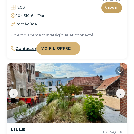
1 203 m²
À LOUER
204 510 € HT/an
Immédiate
Un emplacement stratégique et connecté
Contacter
VOIR L'OFFRE →
‹
›
LILLE
Réf. 59_0158