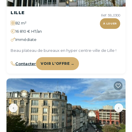
LILLE
Réf. 59_0300
82 m²
À LOUER
16 810 € HT/an
Immédiate
Beau plateau de bureaux en hyper centre-ville de Lille !
Contacter
VOIR L'OFFRE →
‹
›