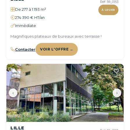
Réf. 59_0153
De 277 à 1 193 m²
À LOUER
274 390 € HT/an
Immédiate
Magnifiques plateaux de bureaux avec terrasse !
Contacter
VOIR L'OFFRE →
‹
›
LILLE