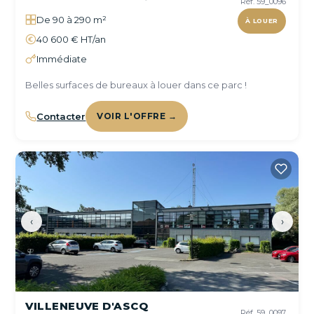
Réf. 59_0096
De 90 à 290 m²
À LOUER
40 600 € HT/an
Immédiate
Belles surfaces de bureaux à louer dans ce parc !
Contacter
VOIR L'OFFRE →
‹
›
VILLENEUVE D'ASCQ
Réf. 59_0097