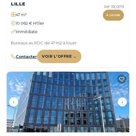
LILLE
Réf. 59_0079
47 m²
À LOUER
10 062 € HT/an
Immédiate
Bureaux au RDC de 47 m2 à louer
Contacter
VOIR L'OFFRE →
‹
›