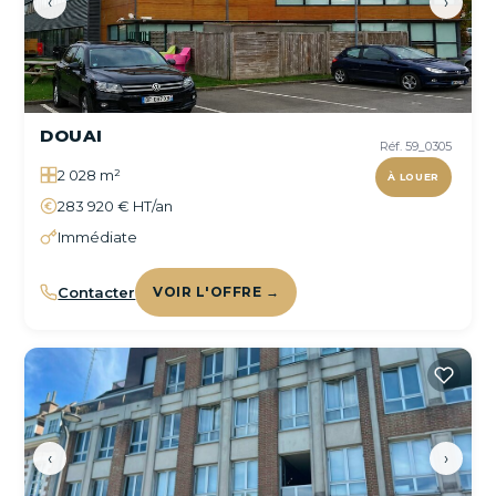
‹
›
DOUAI
Réf. 59_0305
2 028 m²
À LOUER
283 920 € HT/an
Immédiate
Contacter
VOIR L'OFFRE →
‹
›