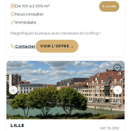
De 100 à 2 000 m²
À LOUER
Nous consulter
Immédiate
Magnifiques bureaux avec terrasses et rooftop !
Contacter
VOIR L'OFFRE →
‹
›
LILLE
Réf. 59_0092