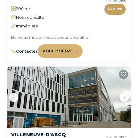
Réf. 59_0155
200 m²
À LOUER
Nous consulter
Immédiate
Bureaux modernes au coeur d'Euralille !
Contacter
VOIR L'OFFRE →
‹
›
VILLENEUVE-D'ASCQ
Réf. 59_0157