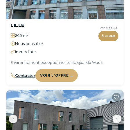
LILLE
Réf. 59_0302
260 m²
À LOUER
Nous consulter
Immédiate
Environnement exceptionnel sur le quai du Wault
Contacter
VOIR L'OFFRE →
‹
›