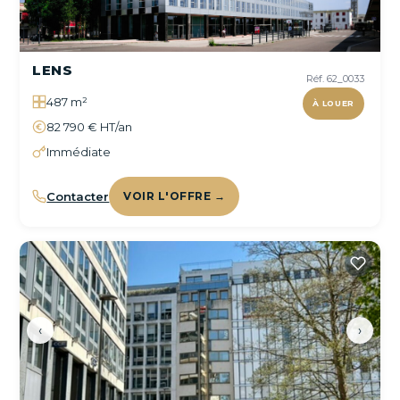
LENS
Réf. 62_0033
487 m²
À LOUER
82 790 € HT/an
Immédiate
Contacter
VOIR L'OFFRE →
‹
›