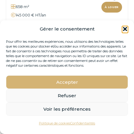
658 m²
À LOUER
145 000 € HT/an
Immédiate
Gérer le consentement
Dernier étage lumineux avec terrasse exceptionnelle
dans un immeuble de bureaux bois contemporain
Pour offrir les meilleures expériences, nous utilisons des technologies telles
que les cookies pour stocker et/ou accéder aux informations des appareils. Le
fait de consentir à ces technologies nous permettra de traiter des données
Contacter
VOIR L'OFFRE →
telles que le comportement de navigation ou les ID uniques sur ce site. Le fait
de ne pas consentir ou de retirer son consentement peut avoir un effet
négatif sur certaines caractéristiques et fonctions.
Accepter
Refuser
‹
›
Voir les préférences
VOIR SUR LA CARTE
Politique de cookies
Confidentialités