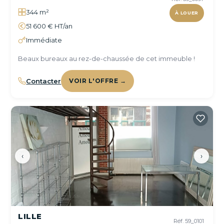
344 m²
À LOUER
51 600 € HT/an
Immédiate
Beaux bureaux au rez-de-chaussée de cet immeuble !
Contacter
VOIR L'OFFRE →
‹
›
LILLE
Réf. 59_0101