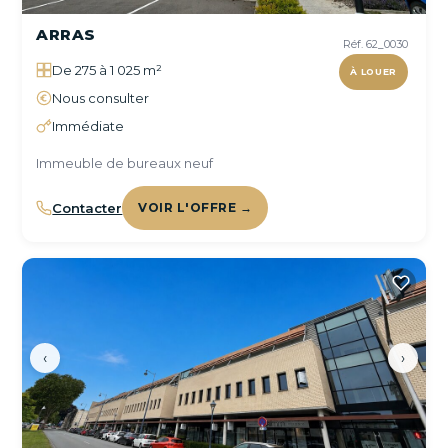
ARRAS
Réf. 62_0030
De 275 à 1 025 m²
À LOUER
Nous consulter
Immédiate
Immeuble de bureaux neuf
Contacter
VOIR L'OFFRE →
‹
›