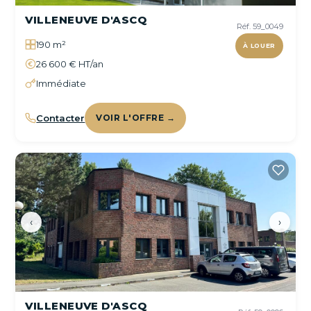
VILLENEUVE D'ASCQ
Réf. 59_0049
190 m²
À LOUER
26 600 € HT/an
Immédiate
Contacter
VOIR L'OFFRE →
‹
›
VILLENEUVE D'ASCQ