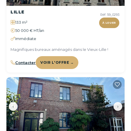
LILLE
Réf. 59_0293
133 m²
À LOUER
50 000 € HT/an
Immédiate
Magnifiques bureaux aménagés dans le Vieux-Lille !
Contacter
VOIR L'OFFRE →
‹
›