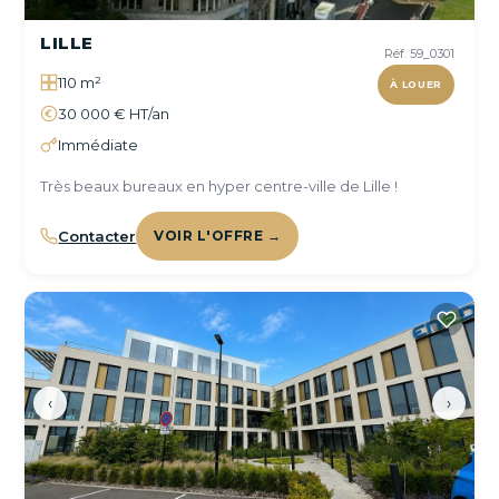
LILLE
Réf. 59_0301
110 m²
À LOUER
30 000 € HT/an
Immédiate
Très beaux bureaux en hyper centre-ville de Lille !
Contacter
VOIR L'OFFRE →
‹
›