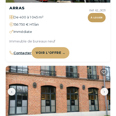
ARRAS
Réf. 62_0031
De 400 à 1 045 m²
À LOUER
156 750 € HT/an
Immédiate
Immeuble de bureaux neuf
Contacter
VOIR L'OFFRE →
‹
›