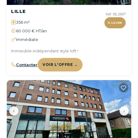
LILLE
Réf. 59_0007
356 m²
À LOUER
60 000 € HT/an
Immédiate
Immeuble indépendant style loft !
Contacter
VOIR L'OFFRE →
‹
›