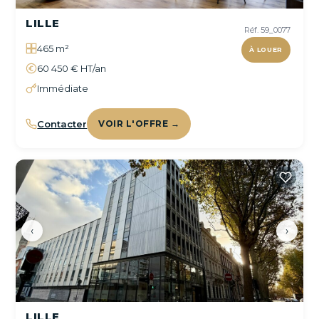
LILLE
Réf. 59_0077
465 m²
À LOUER
60 450 € HT/an
Immédiate
Contacter
VOIR L'OFFRE →
‹
›
LILLE