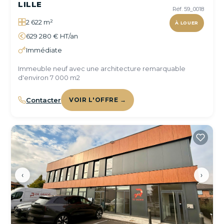
LILLE
Réf. 59_0018
2 622 m²
À LOUER
629 280 € HT/an
Immédiate
Immeuble neuf avec une architecture remarquable
d'environ 7 000 m2
Contacter
VOIR L'OFFRE →
‹
›