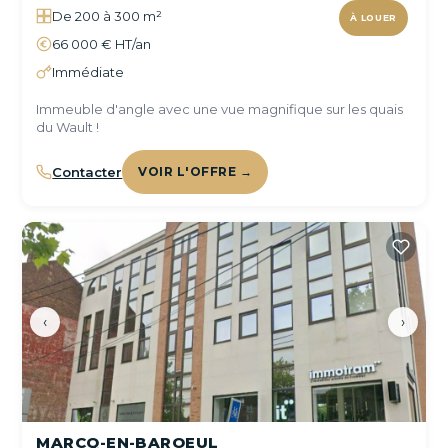
De 200 à 300 m²
À LOUER
66 000 € HT/an
Immédiate
Immeuble d'angle avec une vue magnifique sur les quais
du Wault !
Contacter
VOIR L'OFFRE →
‹
›
MARCQ-EN-BAROEUL