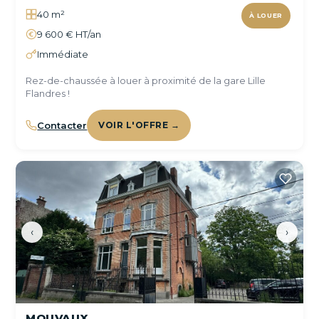
40 m²
À LOUER
9 600 € HT/an
Immédiate
Rez-de-chaussée à louer à proximité de la gare Lille
Flandres !
Contacter
VOIR L'OFFRE →
‹
›
MOUVAUX