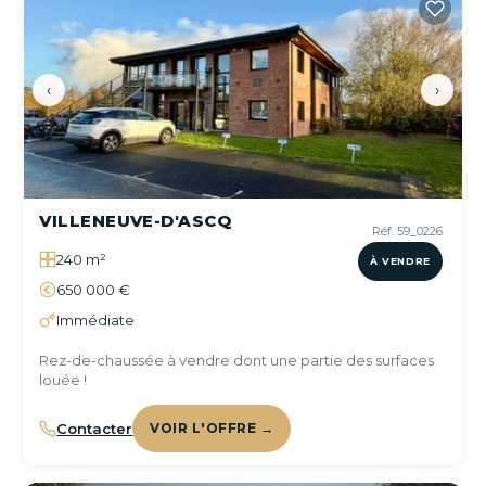
‹
›
VILLENEUVE-D'ASCQ
Réf. 59_0226
240 m²
À VENDRE
650 000 €
Immédiate
Rez-de-chaussée à vendre dont une partie des surfaces
louée !
Contacter
VOIR L'OFFRE →