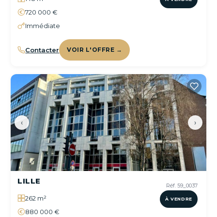
720 000 €
Immédiate
Contacter
VOIR L'OFFRE →
‹
›
LILLE
Réf. 59_0037
262 m²
À VENDRE
880 000 €