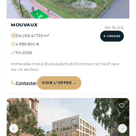
MOUVAUX
Réf. 59_0212
De 206 à 1 725 m²
À VENDRE
4 999 600 €
Fin 2026
Immeuble mixte (bureau/activité/commerce) neuf, rare
sur ce secteur
Contacter
VOIR L'OFFRE →
‹
›