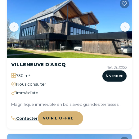
‹
›
VILLENEUVE D'ASCQ
Réf. 59_0055
730 m²
À VENDRE
Nous consulter
Immédiate
Magnifique immeuble en bois avec grandes terrasses !
Contacter
VOIR L'OFFRE →