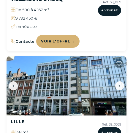
Réf. 59_0119
De 500 à 4 167 m²
À VENDRE
9 792 450 €
Immédiate
Contacter
VOIR L'OFFRE →
‹
›
LILLE
Réf. 59_0039
148 m²
À VENDRE