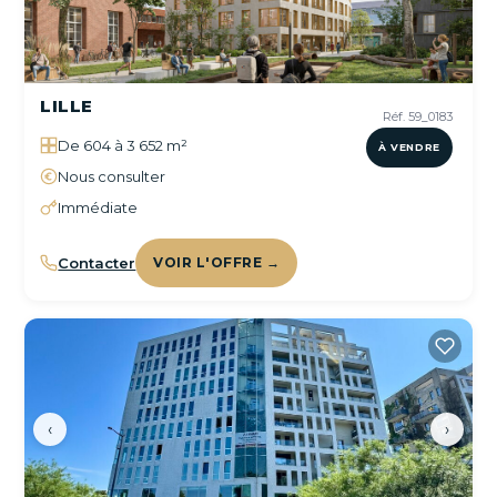
LILLE
Réf. 59_0183
De 604 à 3 652 m²
À VENDRE
Nous consulter
Immédiate
Contacter
VOIR L'OFFRE →
‹
›