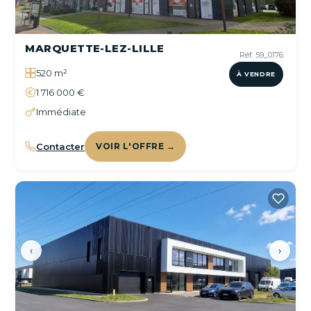
MARQUETTE-LEZ-LILLE
Réf. 59_0176
520 m²
À VENDRE
1 716 000 €
Immédiate
Contacter
VOIR L'OFFRE →
‹
›