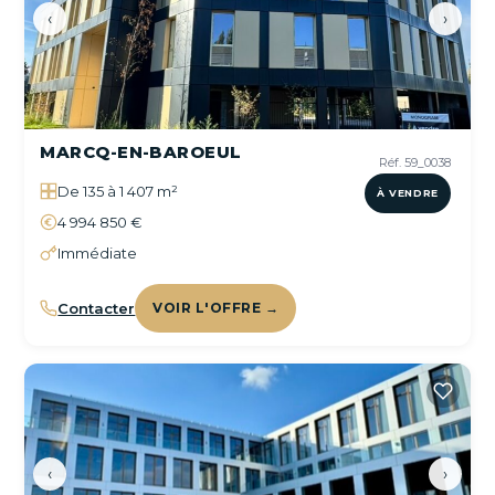
‹
›
MARCQ-EN-BAROEUL
Réf. 59_0038
De 135 à 1 407 m²
À VENDRE
4 994 850 €
Immédiate
Contacter
VOIR L'OFFRE →
‹
›