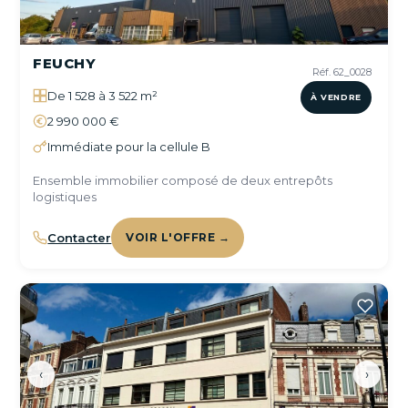
FEUCHY
Réf. 62_0028
De 1 528 à 3 522 m²
À VENDRE
2 990 000 €
Immédiate pour la cellule B
Ensemble immobilier composé de deux entrepôts
logistiques
Contacter
VOIR L'OFFRE →
‹
›