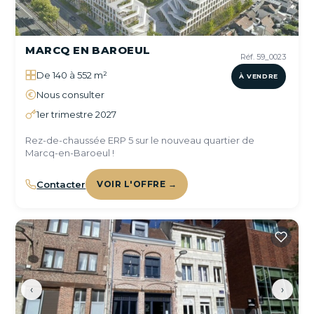
MARCQ EN BAROEUL
Réf. 59_0023
De 140 à 552 m²
À VENDRE
Nous consulter
1er trimestre 2027
Rez-de-chaussée ERP 5 sur le nouveau quartier de
Marcq-en-Baroeul !
Contacter
VOIR L'OFFRE →
‹
›