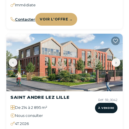
Immédiate
Contacter
VOIR L'OFFRE →
‹
›
SAINT ANDRE LEZ LILLE
Réf. 59_0042
De 214 à 2 895 m²
À VENDRE
Nous consulter
4T 2026