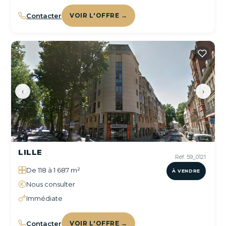
Contacter
VOIR L'OFFRE →
‹
›
LILLE
Réf. 59_0121
De 118 à 1 687 m²
À VENDRE
Nous consulter
Immédiate
Contacter
VOIR L'OFFRE →