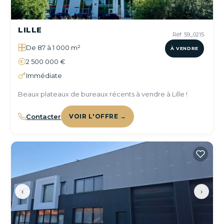
LILLE
Réf. 59_0215
De 87 à 1 000 m²
À VENDRE
2 500 000 €
Immédiate
Beaux plateaux de bureaux récents à vendre à Lille !
Contacter
VOIR L'OFFRE →
‹
›