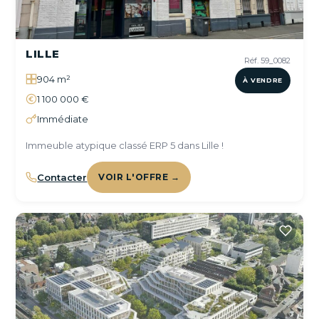
LILLE
Réf. 59_0082
904 m²
À VENDRE
1 100 000 €
Immédiate
Immeuble atypique classé ERP 5 dans Lille !
Contacter
VOIR L'OFFRE →