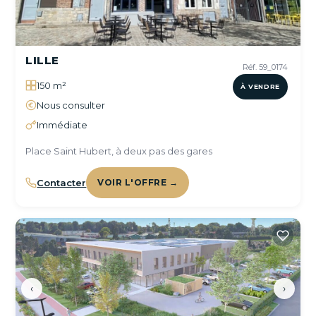
LILLE
Réf. 59_0174
150 m²
À VENDRE
Nous consulter
Immédiate
Place Saint Hubert, à deux pas des gares
Contacter
VOIR L'OFFRE →
‹
›