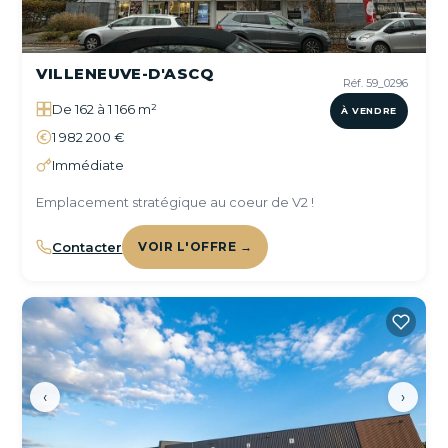
VILLENEUVE-D'ASCQ
Réf. 59_0296
De 162 à 1 166 m²
À VENDRE
1 982 200 €
Immédiate
Emplacement stratégique au coeur de V2 !
Contacter
VOIR L'OFFRE →
‹
›