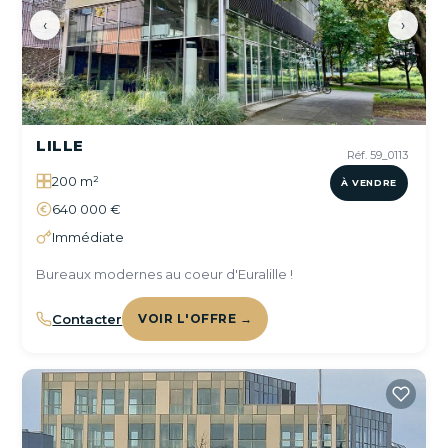
‹
›
LILLE
Réf. 59_0113
200 m²
À VENDRE
640 000 €
Immédiate
Bureaux modernes au coeur d'Euralille !
Contacter
VOIR L'OFFRE →