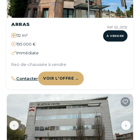
ARRAS
Réf. 62_0032
112 m²
À VENDRE
195 000 €
Immédiate
Rez-de-chaussée à vendre
Contacter
VOIR L'OFFRE →
‹
›