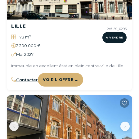
LILLE
Réf. 59_0295
1 173 m²
À VENDRE
2 200 000 €
Mai 2027
Immeuble en excellent état en plein centre-ville de Lille !
Contacter
VOIR L'OFFRE →
‹
›