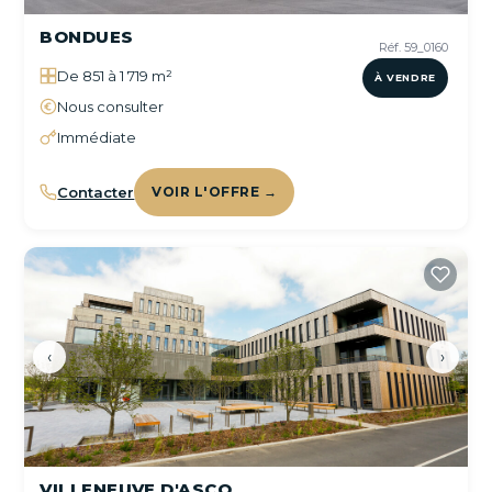
BONDUES
Réf. 59_0160
De 851 à 1 719 m²
À VENDRE
Nous consulter
Immédiate
Contacter
VOIR L'OFFRE →
‹
›
VILLENEUVE D'ASCQ