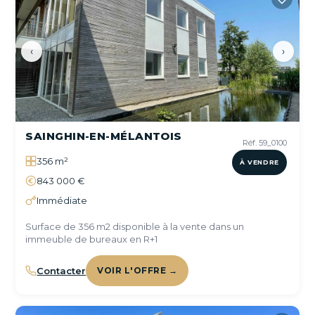
‹
›
SAINGHIN-EN-MÉLANTOIS
Réf. 59_0100
356 m²
À VENDRE
843 000 €
Immédiate
Surface de 356 m2 disponible à la vente dans un
immeuble de bureaux en R+1
Contacter
VOIR L'OFFRE →