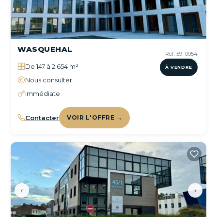
WASQUEHAL
Réf. 59_0054
De 147 à 2 654 m²
À VENDRE
Nous consulter
Immédiate
Contacter
VOIR L'OFFRE →
‹
›