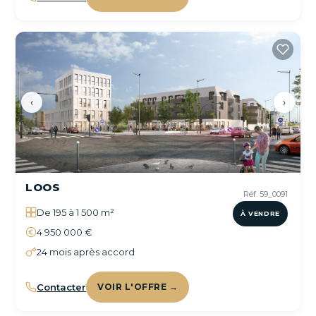
‹
›
LOOS
Réf. 59_0091
De 195 à 1 500 m²
À VENDRE
4 950 000 €
24 mois après accord
Contacter
VOIR L'OFFRE →