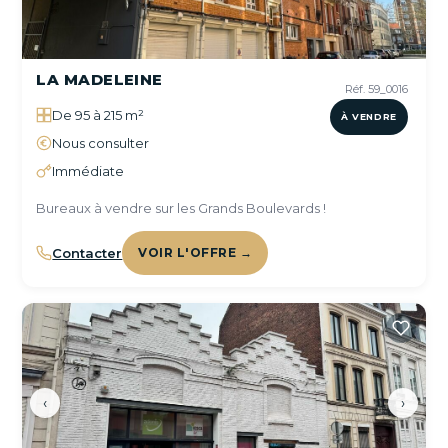
LA MADELEINE
Réf. 59_0016
De 95 à 215 m²
À VENDRE
Nous consulter
Immédiate
Bureaux à vendre sur les Grands Boulevards !
Contacter
VOIR L'OFFRE →
‹
›