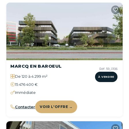
MARCQ EN BAROEUL
Réf. 59_0106
De 120 à 4 299 m²
À VENDRE
15 476 400 €
Immédiate
Contacter
VOIR L'OFFRE →