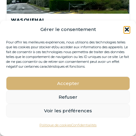
WASQUEHAL
Réf. 59_0147
Gérer le consentement
De 137 à 304 m²
À VENDRE
910 000 €
Pour offrir les meilleures expériences, nous utilisons des technologies telles
que les cookies pour stocker et/ou accéder aux informations des appareils. Le
Immédiate
fait de consentir à ces technologies nous permettra de traiter des données
telles que le comportement de navigation ou les ID uniques sur ce site. Le fait
de ne pas consentir ou de retirer son consentement peut avoir un effet
Contacter
VOIR L'OFFRE →
négatif sur certaines caractéristiques et fonctions.
Accepter
Refuser
‹
›
Voir les préférences
VOIR SUR LA CARTE
Politique de cookies
Confidentialités