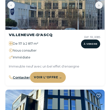
‹
›
VILLENEUVE-D'ASCQ
Réf. 59_0085
De 117 à 2 817 m²
À VENDRE
Nous consulter
Immédiate
Immeuble neuf avec un bel effet d'enseigne
Contacter
VOIR L'OFFRE →