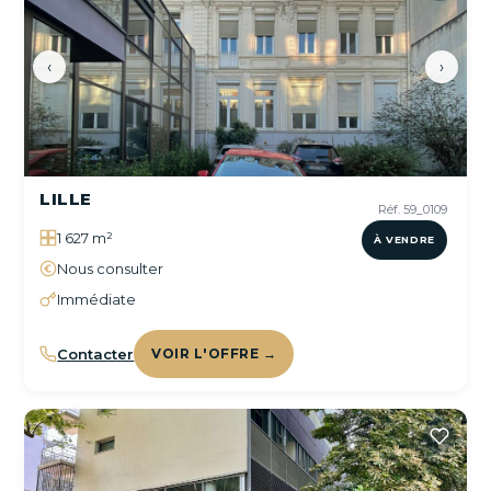
‹
›
LILLE
Réf. 59_0109
1 627 m²
À VENDRE
Nous consulter
Immédiate
Contacter
VOIR L'OFFRE →