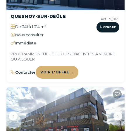
QUESNOY-SUR-DEÛLE
Réf. 59_0179
De 341 à 1 314 m²
À VENDRE
Nous consulter
Immédiate
PROGRAMME NEUF - CELLULES D'ACTIVITÉS À VENDRE
OU À LOUER
Contacter
VOIR L'OFFRE →
‹
›