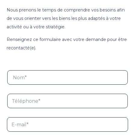
Nous prenons le temps de comprendre vos besoins afin
de vous orienter vers les biens les plus adaptés à votre
activité ou à votre stratégie.
Renseignez ce formulaire avec votre demande pour être
recontacté(e).
N
o
m
*
T
é
l
é
p
E
h
-
o
m
n
a