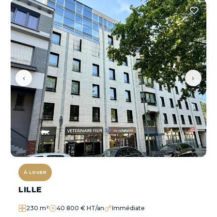
‹
›
À LOUER
LILLE
230 m²
40 800 € HT/an
Immédiate