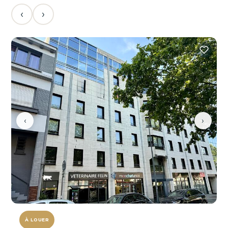
‹
›
‹
›
À LOUER