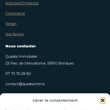
Activités/Entrepôts
Commerce
Terrain
Vos favoris
Nous contacter
Quadra Immobilier
23 Parc de l’Aérodrome, 59910 Bondues
07 75 76 28 82
contact@quadra.immo
S’inscrire à notre newsletter
Gérer le consentement
Recevez nos opportunités immobilières et actualités
directement par email.