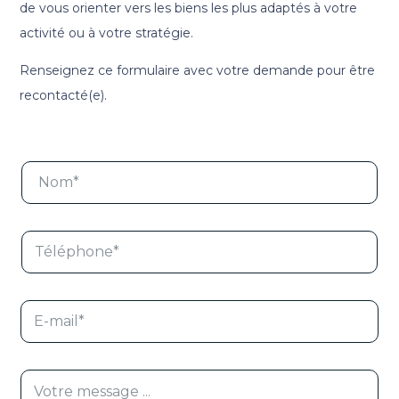
de vous orienter vers les biens les plus adaptés à votre
activité ou à votre stratégie.
Renseignez ce formulaire avec votre demande pour être
recontacté(e).
N
o
m
*
T
é
l
é
p
E
h
-
o
m
n
a
e
i
*
M
l
e
*