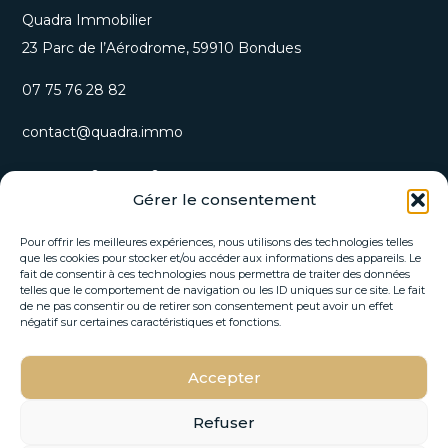
Quadra Immobilier
23 Parc de l’Aérodrome, 59910 Bondues
07 75 76 28 82
contact@quadra.immo
S’inscrire à notre newsletter
Gérer le consentement
Recevez nos opportunités immobilières et actualités
directement par email.
Pour offrir les meilleures expériences, nous utilisons des technologies telles
que les cookies pour stocker et/ou accéder aux informations des appareils. Le
fait de consentir à ces technologies nous permettra de traiter des données
*
telles que le comportement de navigation ou les ID uniques sur ce site. Le fait
E
*
de ne pas consentir ou de retirer son consentement peut avoir un effet
-
*
négatif sur certaines caractéristiques et fonctions.
m
a
i
Accepter
S'INSCRIRE
l
*
Refuser