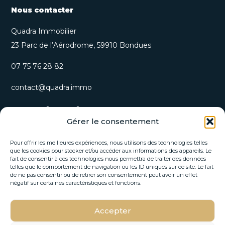
Nous contacter
Quadra Immobilier
23 Parc de l’Aérodrome, 59910 Bondues
07 75 76 28 82
contact@quadra.immo
S’inscrire à notre newsletter
Gérer le consentement
Recevez nos opportunités immobilières et actualités
directement par email.
Pour offrir les meilleures expériences, nous utilisons des technologies telles
que les cookies pour stocker et/ou accéder aux informations des appareils. Le
fait de consentir à ces technologies nous permettra de traiter des données
E
telles que le comportement de navigation ou les ID uniques sur ce site. Le fait
E
-
de ne pas consentir ou de retirer son consentement peut avoir un effet
-
m
négatif sur certaines caractéristiques et fonctions.
m
a
a
i
i
Accepter
l
S'INSCRIRE
l
E