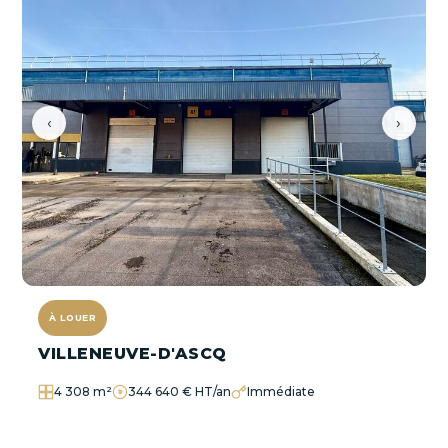
‹
›
À LOUER
VILLENEUVE-D'ASCQ
4 308 m²
344 640 € HT/an
Immédiate