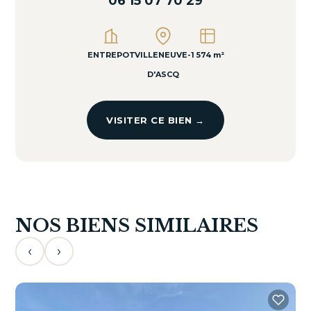
06 15 07 70 29
ENTREPOT
VILLENEUVE-
1 574 m²
D'ASCQ
VISITER CE BIEN →
NOS BIENS SIMILAIRES
‹
›