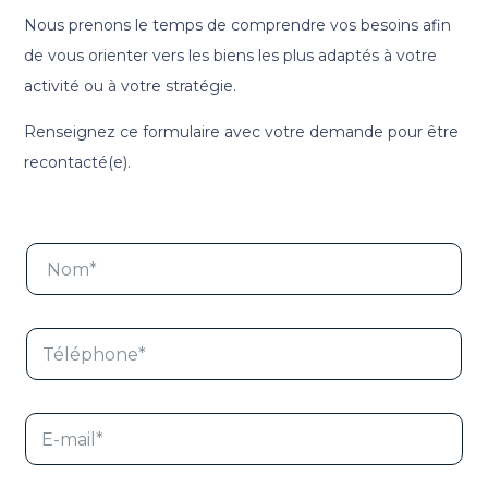
Nous prenons le temps de comprendre vos besoins afin
de vous orienter vers les biens les plus adaptés à votre
activité ou à votre stratégie.
Renseignez ce formulaire avec votre demande pour être
recontacté(e).
N
o
m
*
T
é
l
é
p
E
h
-
o
m
n
a
e