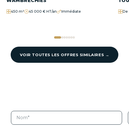
WAMBRECHIES
TOU
450 m²
45 000 € HT/an
Immédiate
De 
VOIR TOUTES LES OFFRES SIMILAIRES →
N
o
m
l
*