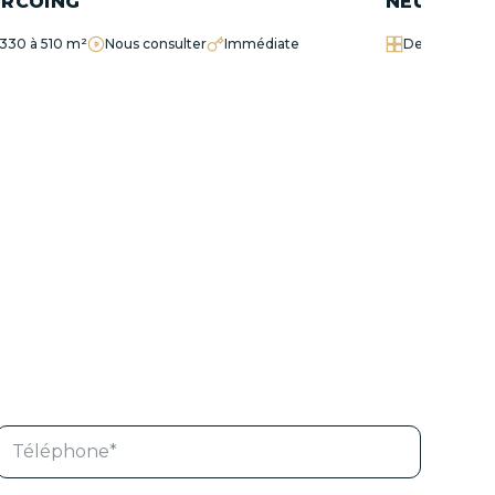
RCOING
NEUVILLE-
330 à 510 m²
Nous consulter
Immédiate
De 420 à 947
T
é
é