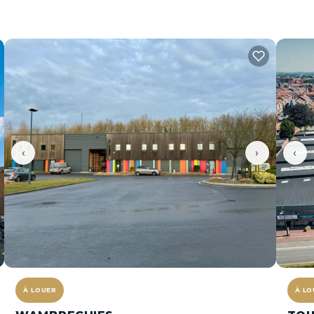
‹
›
‹
À LOUER
À LO