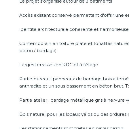
Le projet s'organise autour de 3 bâtiments
Accès existant conservé permettant d'offrir une e
Identité architecturale cohérente et harmonieuse
Contemporain en toiture plate et tonalités naturel
béton / bardage)
Larges terrasses en RDC et à l'étage
Partie bureau : panneaux de bardage bois altern
anthracite et un sous bassement en béton brut. To
Partie atelier : bardage métallique gris à nervure ve
Bois naturel pour les locaux vélos ou des ordure
Les stationnements sont traités en pavés gazon