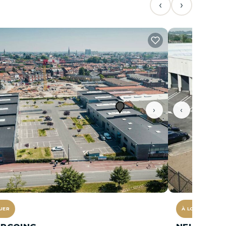
‹
›
›
‹
UER
À LOUER