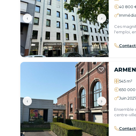
40 800 
Immédia
‹
›
Ces magnif
l'emploi, 
Boulevards
Contact
ARMEN
545 m²
650 000
Juin 202
‹
›
Ensemble d
centre-ville
Contact