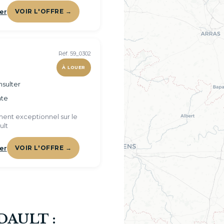
er
VOIR L'OFFRE →
Réf. 59_0302
À LOUER
sulter
te
ent exceptionnel sur le
ult
er
VOIR L'OFFRE →
DAULT :