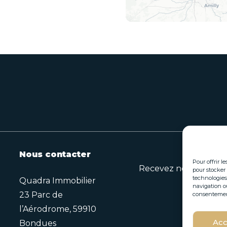
Nous contacter
Pour offrir l
Recevez nos opportuni
pour stocker 
technologies
Quadra Immobilier
navigation ou
23 Parc de
consentement 
*
l’Aérodrome, 59910
E
E
Acc
Bondues
-
-