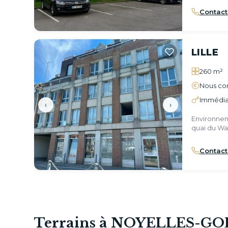
Contact
LILLE
260 m²
Nous con
Immédia
‹
›
Environnem
quai du Wa
Contact
Terrains à NOYELLES-GO