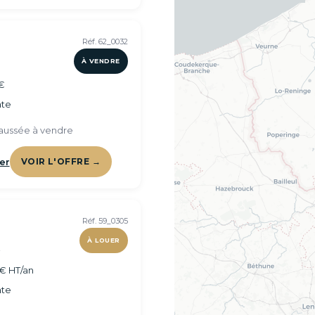
Réf. 62_0032
À VENDRE
€
te
aussée à vendre
er
VOIR L'OFFRE →
Réf. 59_0305
À LOUER
²
€ HT/an
te