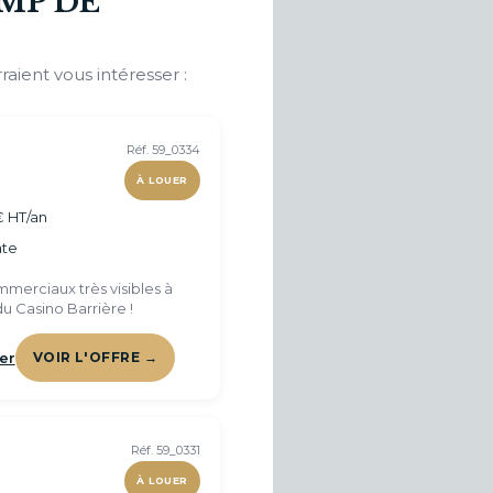
MP DE
raient vous intéresser :
Réf. 59_0334
À LOUER
€ HT/an
te
merciaux très visibles à
u Casino Barrière !
er
VOIR L'OFFRE →
Réf. 59_0331
À LOUER