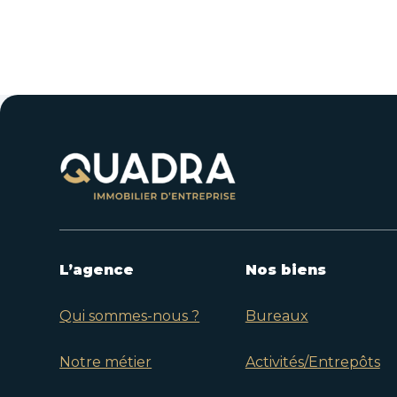
L’agence
Nos biens
Qui sommes-nous ?
Bureaux
Notre métier
Activités/Entrepôts