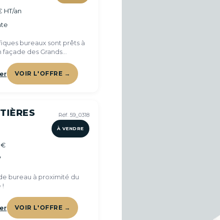
€ HT/an
te
iques bureaux sont prêts à
en façade des Grands
 !
er
VOIR L'OFFRE →
TIÈRES
Réf. 59_0318
À VENDRE
 €
7
e bureau à proximité du
 !
er
VOIR L'OFFRE →