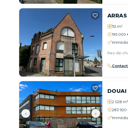
ARRAS
112 m²
195 000 
Immédia
Rez-de-ch
Contact
DOUAI
2 028 m
283 920 
‹
›
Immédia