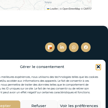
Leaflet
|
© OpenStreetMap © CARTO
Gérer le consentement
S’inscrire à notre newsletter
es meilleures expériences, nous utilisons des technologies telles que les cookies
tés immobilières et actualités directement par
et/ou accéder aux informations des appareils. Le fait de consentir à ces
 nous permettra de traiter des données telles que le comportement de
email.
 les ID uniques sur ce site. Le fait de ne pas consentir ou de retirer son
peut avoir un effet négatif sur certaines caractéristiques et fonctions.
epter
Refuser
Voir les préférences
S'INSCRIRE