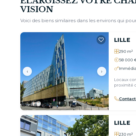
ÉLARGISSEZ VOTRE CHA
VISION
Voici des biens similaires dans les environs qui pour
LILLE
290 m²
58 000 
Immédia
‹
›
Locaux com
proximité d
Contact
LILLE
230 m²