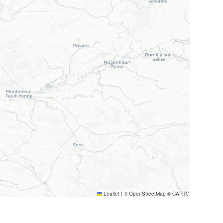
Leaflet
|
© OpenStreetMap © CARTO