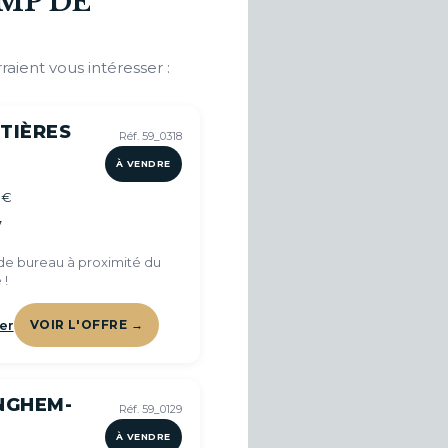
MP DE
raient vous intéresser :
TIÈRES
Réf. 59_0318
À VENDRE
 €
7
e bureau à proximité du
 !
er
VOIR L'OFFRE →
NGHEM-
Réf. 59_0129
À VENDRE