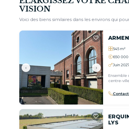
ÉLARGISSEZ VOTRE CHA
VISION
Voici des biens similaires dans les environs qui pour
ARMEN
545 m²
650 000
Juin 202
‹
›
Ensemble d
centre-ville
Contact
ERQUI
LYS