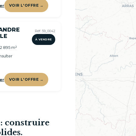
er
VOIR L'OFFRE →
 ANDRE
Réf. 59_0042
LLE
À VENDRE
 2 895 m²
sulter
er
VOIR L'OFFRE →
 construire
lides.