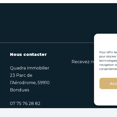
Pour offrir l
Nous contacter
pour stocker 
technologies
Recevez nos opportuni
navigation ou
Quadra Immobilier
consentement 
23 Parc de
E
l’Aérodrome, 59910
Acc
E
-
Bondues
-
m
m
a
a
i
07 75 76 28 82
i
l
l
E
*
-