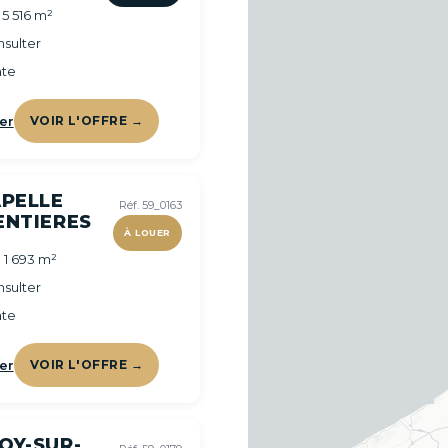
 5 516 m²
sulter
te
er
VOIR L'OFFRE →
APELLE
Réf. 59_0163
ENTIERES
À LOUER
 1 693 m²
sulter
te
er
VOIR L'OFFRE →
OY-SUR-