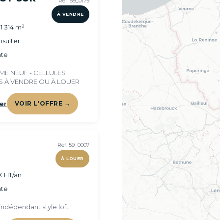
Réf. 59_0179
À VENDRE
1 314 m²
sulter
te
E NEUF - CELLULES
ÉS À VENDRE OU À LOUER
er
VOIR L'OFFRE →
Réf. 59_0007
À LOUER
€ HT/an
te
ndépendant style loft !