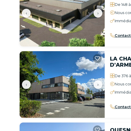
De 148 à
Nous con
‹
›
Immédia
Contact
LA CH
D'ARM
De 376 à
Nous con
‹
›
Immédia
Contact
QUESN