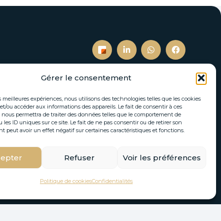
Gérer le consentement
es meilleures expériences, nous utilisons des technologies telles que les cookies
S’inscrire à notre newsletter
et/ou accéder aux informations des appareils. Le fait de consentir à ces
 nous permettra de traiter des données telles que le comportement de
tés immobilières et actualités directement par
 les ID uniques sur ce site. Le fait de ne pas consentir ou de retirer son
email.
peut avoir un effet négatif sur certaines caractéristiques et fonctions.
epter
Refuser
Voir les préférences
S'INSCRIRE
Politique de cookies
Confidentialités