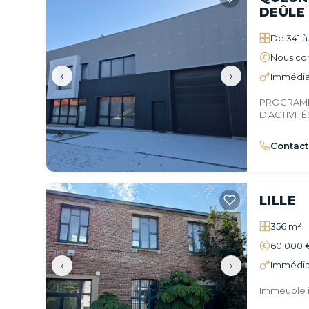
DEÛLE
De 341 à 
Nous con
‹
›
Immédia
PROGRAMM
D'ACTIVIT
Contact
LILLE
356 m²
60 000 
‹
›
Immédia
Immeuble i