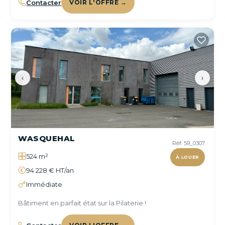
Contacter
VOIR L'OFFRE →
‹
›
WASQUEHAL
Réf. 59_0307
524 m²
À LOUER
94 228 € HT/an
Immédiate
Bâtiment en parfait état sur la Pilaterie !