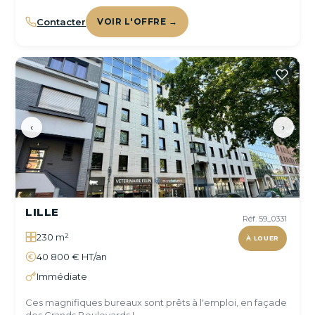
Contacter
VOIR L'OFFRE →
‹
›
LILLE
Réf. 59_0331
230 m²
À LOUER
40 800 € HT/an
Immédiate
Ces magnifiques bureaux sont prêts à l'emploi, en façade