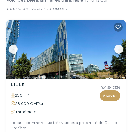
Voici des biens similaires dans les environs qui
pourraient vous intéresser :
‹
›
LILLE
Réf. 59_0334
290 m²
À LOUER
58 000 € HT/an
Immédiate
Locaux commerciaux très visibles à proximité du Casino
Barrière !