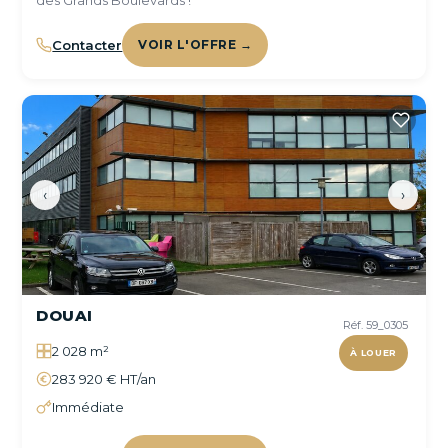
des Grands Boulevards !
Contacter
VOIR L'OFFRE →
‹
›
DOUAI
Réf. 59_0305
2 028 m²
À LOUER
283 920 € HT/an
Immédiate