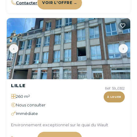
Contacter
VOIR L'OFFRE →
‹
›
LILLE
Réf. 59_0302
260 m²
À LOUER
Nous consulter
Immédiate
Environnement exceptionnel sur le quai du Wault