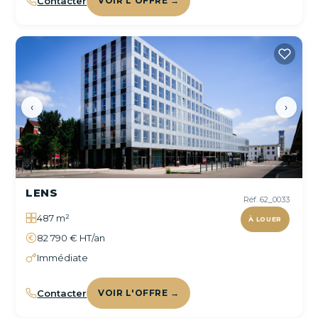
Contacter
VOIR L'OFFRE →
‹
›
LENS
Réf. 62_0033
487 m²
À LOUER
82 790 € HT/an
Immédiate
Contacter
VOIR L'OFFRE →