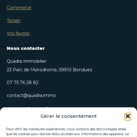
Commerce
Terrain
Vos favoris
Nous contacter
Quadra Immobilier
23 Parc de l’Aérodrome, 59910 Bondues
07 75 76 28 82
contact@quadra.immo
S’inscrire à notre newsletter
Gérer le consentement
Recevez nos opportunités immobilières et actualités
directement par email.
Pour offrir les meilleures expériences, nous utilisons des technologies telles
que les cookies pour stocker et/ou accéder aux informations des appareils. Le