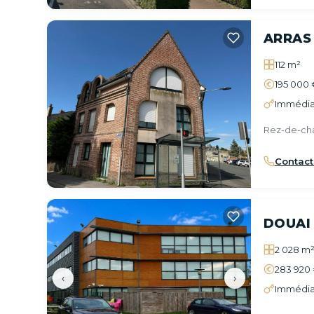
ARRAS
112 m²
195 000 
Immédia
Rez-de-ch
Contact
DOUAI
2 028 m
283 920 
‹
›
Immédia