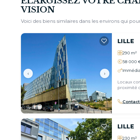
ÉLARGISSEZ VOTRE CHA
VISION
Voici des biens similaires dans les environs qui pour
LILLE
290 m²
58 000 
Immédia
‹
›
Locaux com
proximité d
Contact
LILLE
230 m²