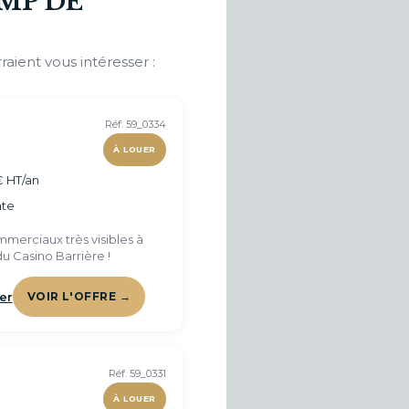
MP DE
raient vous intéresser :
Réf. 59_0334
À LOUER
€ HT/an
te
merciaux très visibles à
u Casino Barrière !
er
VOIR L'OFFRE →
Réf. 59_0331
À LOUER