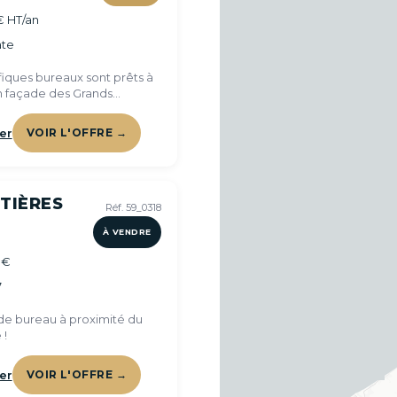
€ HT/an
te
iques bureaux sont prêts à
en façade des Grands
 !
er
VOIR L'OFFRE →
TIÈRES
Réf. 59_0318
À VENDRE
 €
7
e bureau à proximité du
 !
er
VOIR L'OFFRE →