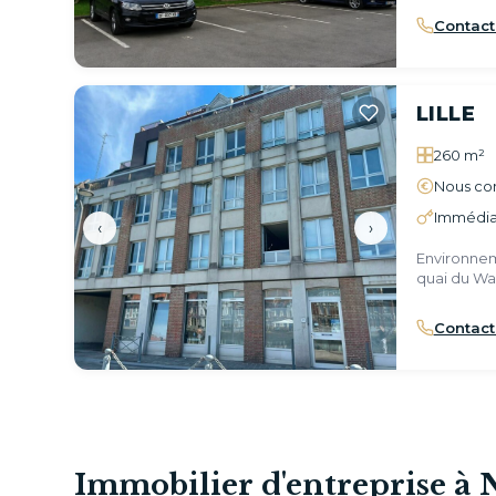
Contact
LILLE
260 m²
Nous con
Immédia
‹
›
Environnem
quai du Wa
Contact
Immobilier d'entreprise 