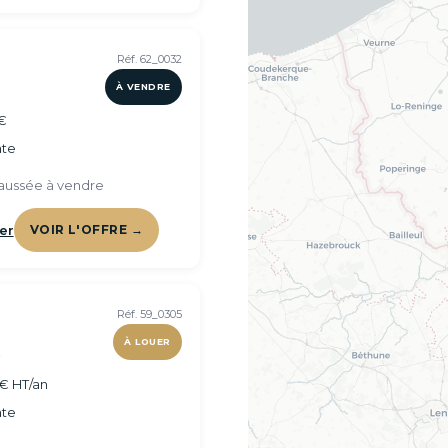
Réf. 62_0032
À VENDRE
€
te
aussée à vendre
er
VOIR L'OFFRE →
Réf. 59_0305
À LOUER
²
€ HT/an
te