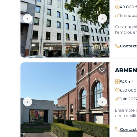
40 800 
Immédia
‹
›
Ces magnif
l'emploi, 
Boulevards
Contact
ARMEN
545 m²
650 000
Juin 202
‹
›
Ensemble d
centre-ville
Contact