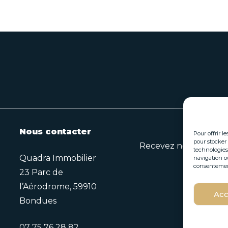
Nous contacter
Pour offrir l
pour stocker 
Recevez nos opportuni
technologies
Quadra Immobilier
navigation ou
consentement 
23 Parc de
E
l’Aérodrome, 59910
E
Acc
-
Bondues
-
m
m
a
a
i
07 75 76 28 82