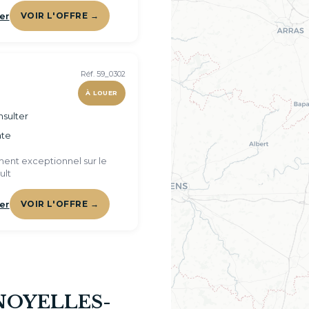
er
VOIR L'OFFRE →
Réf. 59_0302
À LOUER
sulter
te
ent exceptionnel sur le
ult
er
VOIR L'OFFRE →
à NOYELLES-