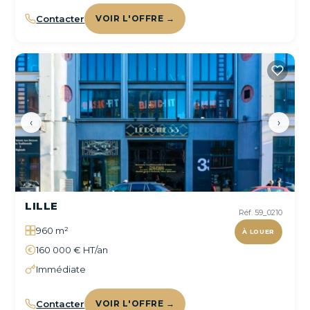
Contacter
VOIR L'OFFRE →
‹
›
LILLE
Réf. 59_0210
960 m²
À LOUER
160 000 € HT/an
Immédiate
Contacter
VOIR L'OFFRE →