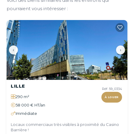
Voici des biens similaires dans les environs qui
pourraient vous intéresser :
‹
›
LILLE
Réf. 59_0334
290 m²
À LOUER
58 000 € HT/an
Immédiate
Locaux commerciaux très visibles à proximité du Casino
Barrière !