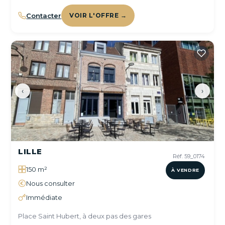
Contacter
VOIR L'OFFRE →
‹
›
LILLE
Réf. 59_0174
150 m²
À VENDRE
Nous consulter
Immédiate
Place Saint Hubert, à deux pas des gares