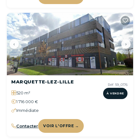
‹
›
MARQUETTE-LEZ-LILLE
Réf. 59_0176
520 m²
À VENDRE
1 716 000 €
Immédiate
Contacter
VOIR L'OFFRE →