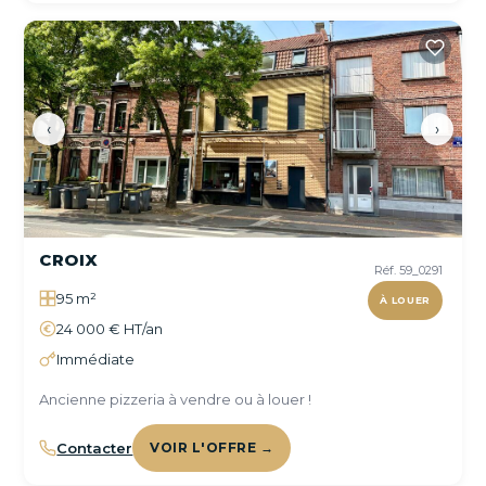
‹
›
CROIX
Réf. 59_0291
95 m²
À LOUER
24 000 € HT/an
Immédiate
Ancienne pizzeria à vendre ou à louer !
Contacter
VOIR L'OFFRE →