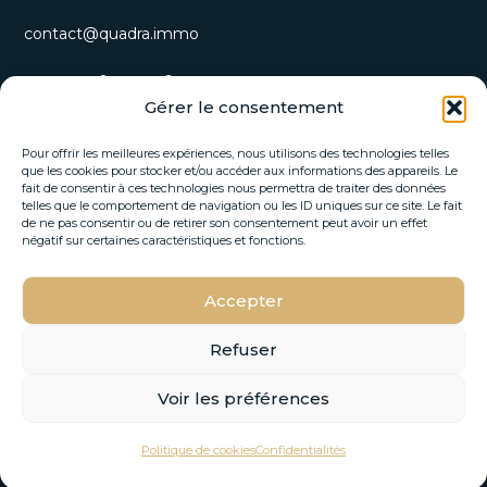
contact@quadra.immo
S’inscrire à notre newsletter
Gérer le consentement
Recevez nos opportunités immobilières et actualités
directement par email.
Pour offrir les meilleures expériences, nous utilisons des technologies telles
que les cookies pour stocker et/ou accéder aux informations des appareils. Le
fait de consentir à ces technologies nous permettra de traiter des données
E
telles que le comportement de navigation ou les ID uniques sur ce site. Le fait
E
-
de ne pas consentir ou de retirer son consentement peut avoir un effet
-
m
négatif sur certaines caractéristiques et fonctions.
m
a
a
i
i
Accepter
l
S'INSCRIRE
l
*
*
E
Refuser
-
m
Voir les préférences
a
© 2026 Quadra Immo –
Mentions Légales
–
Politique de
i
VOIR SUR LA CARTE
l
confidentialité
–
Design by FLOW44
Politique de cookies
Confidentialités