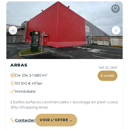
‹
›
ARRAS
Réf. 62_0007
De 354 à 1 685 m²
À LOUER
101 100 € HT/an
Immédiate
2 belles surfaces commerciales + stockage en plein coeur
d'Au Shopping Arras
Contacter
VOIR L'OFFRE →