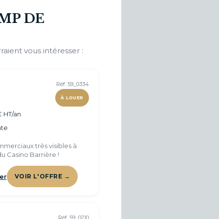
MP DE
raient vous intéresser :
Réf. 59_0334
À LOUER
€ HT/an
te
merciaux très visibles à
u Casino Barrière !
er
VOIR L'OFFRE →
Réf. 59_0210