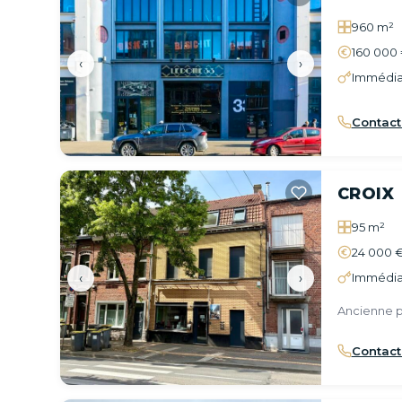
960 m²
160 000 
‹
›
Immédia
Contact
CROIX
95 m²
24 000 €
‹
›
Immédia
Ancienne pi
Contact