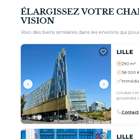
ÉLARGISSEZ VOTRE CHA
VISION
Voici des biens similaires dans les environs qui pour
LILLE
290 m²
58 000 
Immédia
‹
›
Locaux com
proximité d
Contact
LILLE