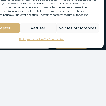
et/ou accéder aux informations des appareils. Le fait de consentir à ces
 nous permettra de traiter des données telles que le comportement de
S’inscrire à notre newsletter
 les ID uniques sur ce site. Le fait de ne pas consentir ou de retirer son
peut avoir un effet négatif sur certaines caractéristiques et fonctions.
tés immobilières et actualités directement par
email.
epter
Refuser
Voir les préférences
Politique de cookies
Confidentialités
S'INSCRIRE
Design by FLOW44