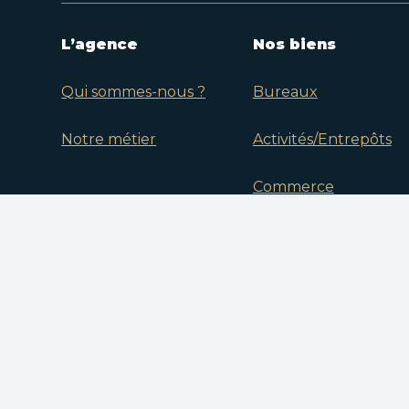
L’agence
Nos biens
Qui sommes-nous ?
Bureaux
Notre métier
Activités/Entrepôts
Commerce
Terrain
Vos favoris
© 2026 Quadra I