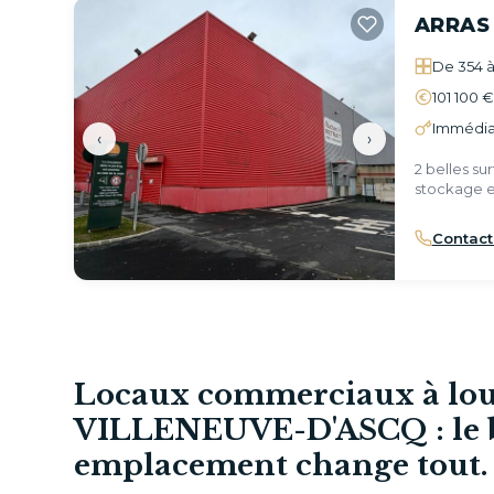
ARRAS
De 354 à
101 100 
Immédia
‹
›
2 belles s
stockage e
Shopping A
Contact
Locaux commerciaux à lou
VILLENEUVE-D'ASCQ : le 
emplacement change tout.