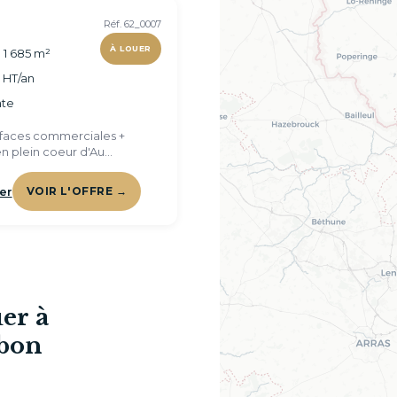
Réf. 62_0007
À LOUER
 1 685 m²
€ HT/an
te
urfaces commerciales +
n plein coeur d'Au
rras
er
VOIR L'OFFRE →
er à
bon