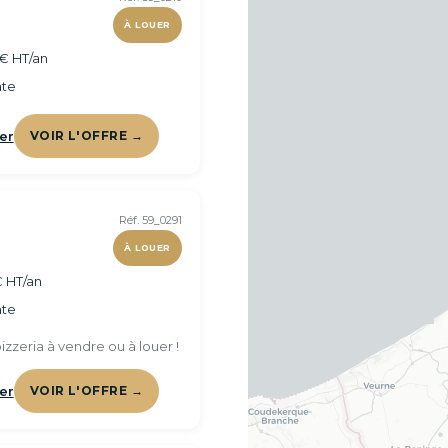
À LOUER
€ HT/an
te
er
VOIR L'OFFRE →
Réf. 59_0291
À LOUER
 HT/an
te
zzeria à vendre ou à louer !
er
VOIR L'OFFRE →