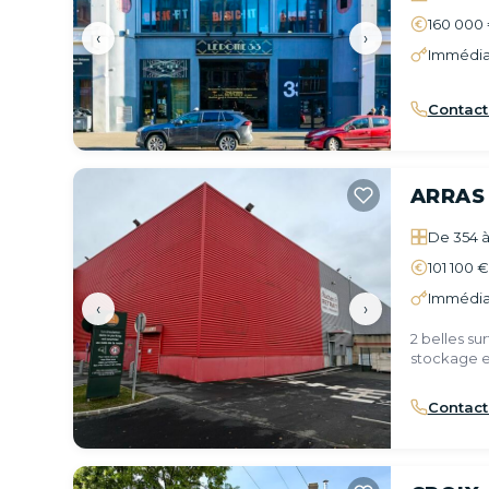
160 000 
‹
›
Immédia
Contact
ARRAS
De 354 à
101 100 
Immédia
‹
›
2 belles s
stockage e
Shopping A
Contact