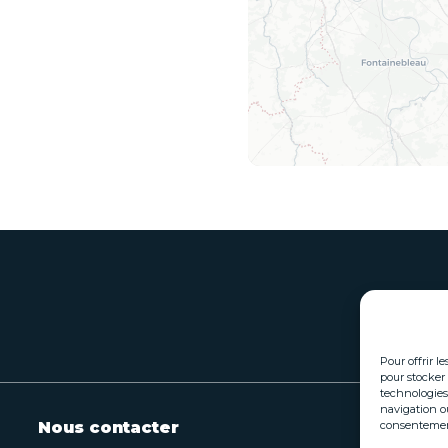
Pour offrir l
pour stocker 
technologies
navigation ou
Nous contacter
consentement 