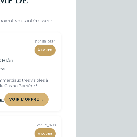
MP DE
raient vous intéresser :
Réf. 59_0334
À LOUER
€ HT/an
te
merciaux très visibles à
u Casino Barrière !
er
VOIR L'OFFRE →
Réf. 59_0210
À LOUER