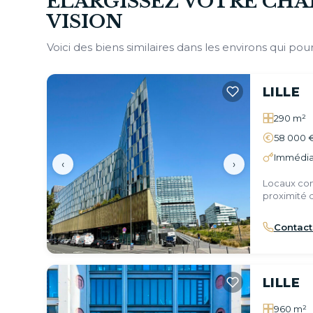
ÉLARGISSEZ VOTRE CHA
VISION
Voici des biens similaires dans les environs qui pour
LILLE
290 m²
58 000 
Immédia
‹
›
Locaux com
proximité d
Contact
LILLE
960 m²