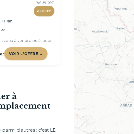
Réf. 59_0291
À LOUER
 HT/an
te
zzeria à vendre ou à louer !
er
VOIR L'OFFRE →
er à
emplacement
armi d'autres : c'est LE