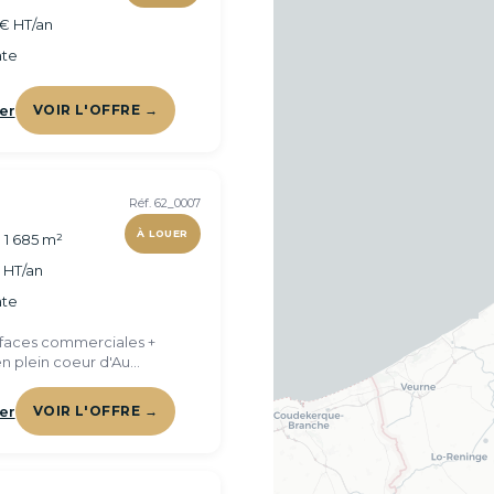
€ HT/an
te
er
VOIR L'OFFRE →
Réf. 62_0007
À LOUER
 1 685 m²
€ HT/an
te
urfaces commerciales +
n plein coeur d'Au
rras
er
VOIR L'OFFRE →