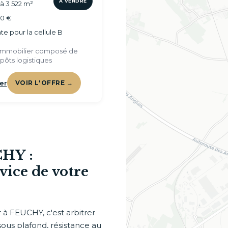
À VENDRE
 à 3 522 m²
00 €
e pour la cellule B
immobilier composé de
pôts logistiques
er
VOIR L'OFFRE →
CHY :
rvice de votre
r à FEUCHY, c'est arbitrer
sous plafond, résistance au