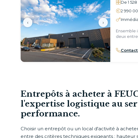
De 1 528
2 990 0
Immédiat
‹
›
Ensemble 
deux entre
Contact
Entrepôts à acheter à FEU
l'expertise logistique au se
performance.
Choisir un entrepôt ou un local d'activité à achete
entre des critères techniques exigeants : hauteur 