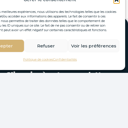
es meilleures expériences, nous utilisons des technologies telles que les cookies
et/ou accéder aux informations des appareils. Le fait de consentir à ces
 nous permettra de traiter des données telles que le comportement de
 les ID uniques sur ce site. Le fait de ne pas consentir ou de retirer son
peut avoir un effet négatif sur certaines caractéristiques et fonctions.
epter
Refuser
Voir les préférences
Politique de cookies
Confidentialités
S’inscrire à notre newsletter
tés immobilières et actualités directement par
email.
S'INSCRIRE