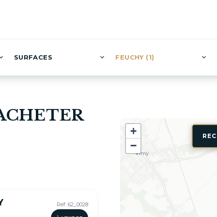
SURFACES
FEUCHY (1)
 ACHETER
+
REC
−
Y
Réf. 62_0028