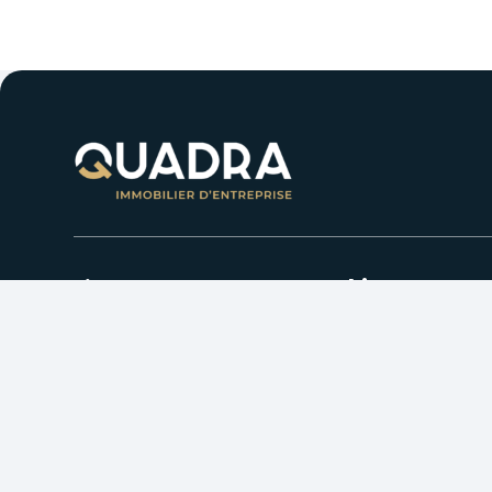
L’agence
Nos biens
Qui sommes-nous ?
Bureaux
Notre métier
Activités/Entrepôts
Commerce