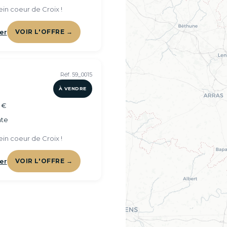
ein coeur de Croix !
er
VOIR L'OFFRE →
Réf. 59_0015
À VENDRE
 €
te
ein coeur de Croix !
er
VOIR L'OFFRE →