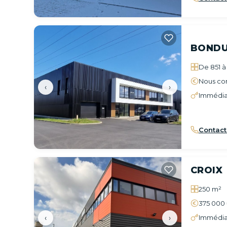
BONDU
De 851 à 
Nous con
‹
›
Immédia
Contact
CROIX
250 m²
375 000
‹
›
Immédia