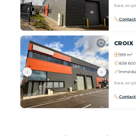
Rare, en pl
Contact
CROIX
599 m²
838 600
‹
›
Immédia
Rare, en pl
Contact