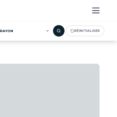
(0)
RAYON
RÉINITIALISER