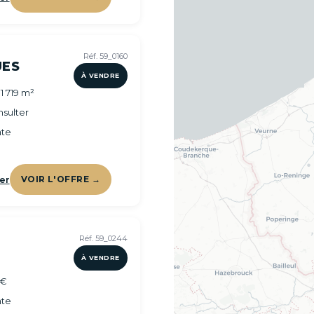
Réf. 59_0160
ES
À VENDRE
1 719 m²
sulter
te
er
VOIR L'OFFRE →
Réf. 59_0244
À VENDRE
 €
te