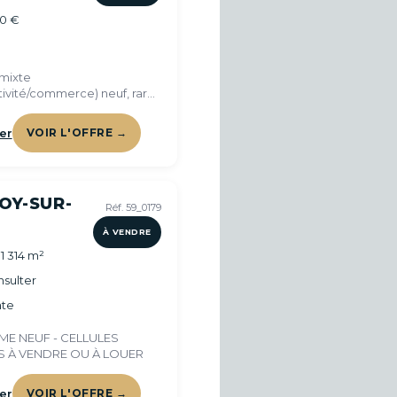
00 €
mixte
tivité/commerce) neuf, rare
eur
er
VOIR L'OFFRE →
OY-SUR-
Réf. 59_0179
À VENDRE
1 314 m²
sulter
te
E NEUF - CELLULES
ÉS À VENDRE OU À LOUER
er
VOIR L'OFFRE →