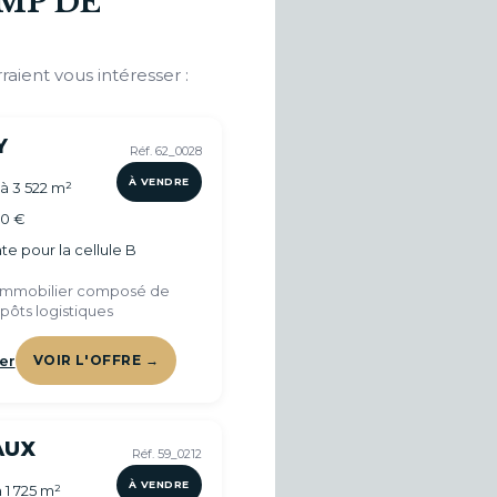
MP DE
raient vous intéresser :
Y
Réf. 62_0028
À VENDRE
 à 3 522 m²
00 €
e pour la cellule B
immobilier composé de
pôts logistiques
er
VOIR L'OFFRE →
AUX
Réf. 59_0212
À VENDRE
 1 725 m²