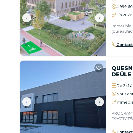
4 999 6
Fin 2026
‹
›
Immeuble 
(bureau/ac
sur ce sect
Contact
QUESN
DEÛLE
De 341 à 
Nous con
‹
›
Immédia
PROGRAMM
D'ACTIVIT
Contact