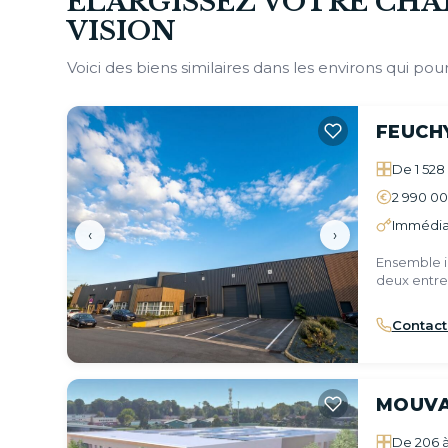
ÉLARGISSEZ VOTRE CHA
VISION
Voici des biens similaires dans les environs qui pour
FEUCH
De 1 528
2 990 0
Immédiat
‹
›
Ensemble 
deux entre
Contact
MOUV
De 206 à