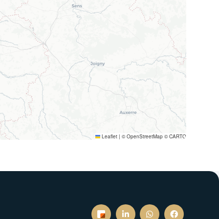
Leaflet
|
© OpenStreetMap © CARTO