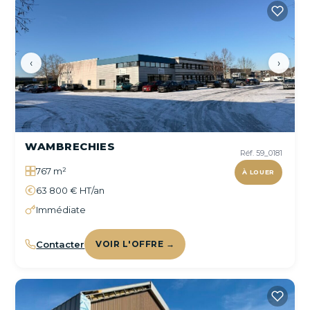
‹
›
WAMBRECHIES
Réf. 59_0181
767 m²
À LOUER
63 800 € HT/an
Immédiate
Contacter
VOIR L'OFFRE →