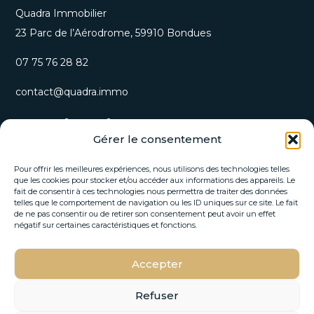
Quadra Immobilier
23 Parc de l’Aérodrome, 59910 Bondues
07 75 76 28 82
contact@quadra.immo
S’inscrire à notre newsletter
Gérer le consentement
Recevez nos opportunités immobilières et actualités
directement par email.
Pour offrir les meilleures expériences, nous utilisons des technologies telles
que les cookies pour stocker et/ou accéder aux informations des appareils. Le
fait de consentir à ces technologies nous permettra de traiter des données
E
telles que le comportement de navigation ou les ID uniques sur ce site. Le fait
E
-
de ne pas consentir ou de retirer son consentement peut avoir un effet
-
m
négatif sur certaines caractéristiques et fonctions.
m
a
a
i
i
Accepter
l
S'INSCRIRE
l
E
*
-
Refuser
m