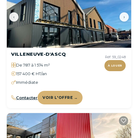
‹
›
VILLENEUVE-D'ASCQ
Réf. 59_0248
De 787 à 1 574 m²
À LOUER
157 400 € HT/an
Immédiate
Contacter
VOIR L'OFFRE →