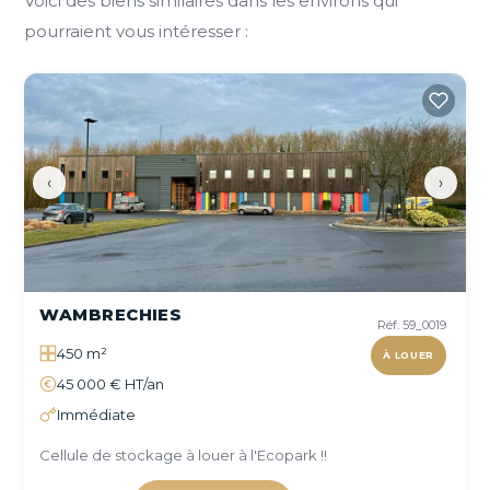
Voici des biens similaires dans les environs qui
pourraient vous intéresser :
‹
›
WAMBRECHIES
Réf. 59_0019
450 m²
À LOUER
45 000 € HT/an
Immédiate
Cellule de stockage à louer à l'Ecopark !!