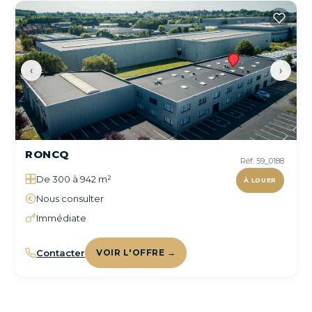
‹
›
RONCQ
Réf. 59_0188
De 300 à 942 m²
À LOUER
Nous consulter
Immédiate
Contacter
VOIR L'OFFRE →