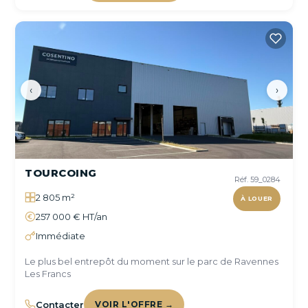
‹
›
TOURCOING
Réf. 59_0284
2 805 m²
À LOUER
257 000 € HT/an
Immédiate
Le plus bel entrepôt du moment sur le parc de Ravennes
Les Francs
Contacter
VOIR L'OFFRE →