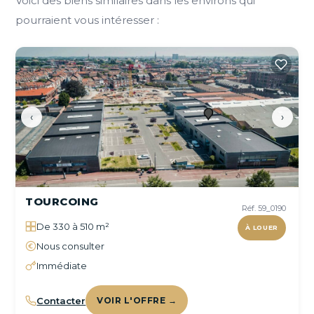
Voici des biens similaires dans les environs qui
pourraient vous intéresser :
‹
›
TOURCOING
Réf. 59_0190
De 330 à 510 m²
À LOUER
Nous consulter
Immédiate
Contacter
VOIR L'OFFRE →