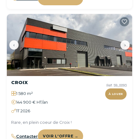
‹
›
CROIX
Réf. 59_0093
1 580 m²
À LOUER
144 900 € HT/an
1T 2026
Rare, en plein coeur de Croix !
Contacter
VOIR L'OFFRE →