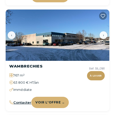
‹
›
WAMBRECHIES
Réf. 59_0181
767 m²
À LOUER
63 800 € HT/an
Immédiate
Contacter
VOIR L'OFFRE →