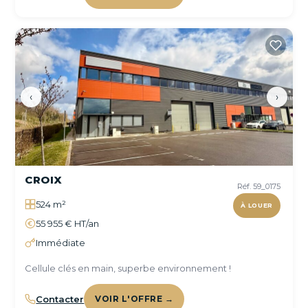
‹
›
CROIX
Réf. 59_0175
524 m²
À LOUER
55 955 € HT/an
Immédiate
Cellule clés en main, superbe environnement !
Contacter
VOIR L'OFFRE →