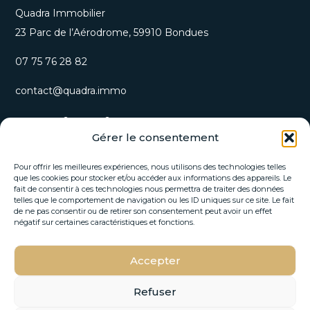
Quadra Immobilier
23 Parc de l’Aérodrome, 59910 Bondues
07 75 76 28 82
contact@quadra.immo
S’inscrire à notre newsletter
Gérer le consentement
Recevez nos opportunités immobilières et actualités
directement par email.
Pour offrir les meilleures expériences, nous utilisons des technologies telles
que les cookies pour stocker et/ou accéder aux informations des appareils. Le
fait de consentir à ces technologies nous permettra de traiter des données
E
telles que le comportement de navigation ou les ID uniques sur ce site. Le fait
E
-
de ne pas consentir ou de retirer son consentement peut avoir un effet
-
m
négatif sur certaines caractéristiques et fonctions.
m
a
a
i
i
Accepter
l
S'INSCRIRE
l
*
*
*
Refuser