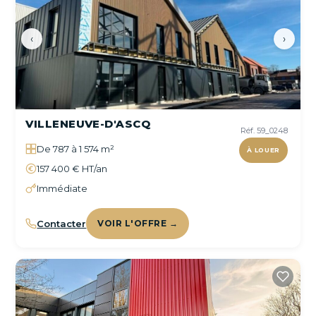
‹
›
VILLENEUVE-D'ASCQ
Réf. 59_0248
De 787 à 1 574 m²
À LOUER
157 400 € HT/an
Immédiate
Contacter
VOIR L'OFFRE →