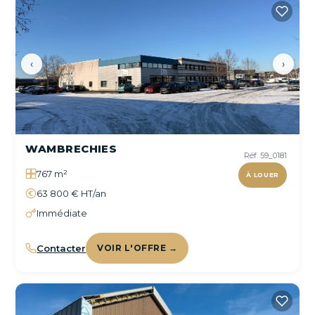
‹
›
WAMBRECHIES
Réf. 59_0181
767 m²
À LOUER
63 800 € HT/an
Immédiate
Contacter
VOIR L'OFFRE →