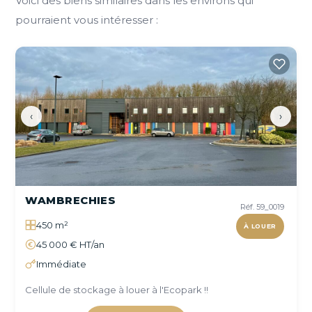
Voici des biens similaires dans les environs qui
pourraient vous intéresser :
‹
›
WAMBRECHIES
Réf. 59_0019
450 m²
À LOUER
45 000 € HT/an
Immédiate
Cellule de stockage à louer à l'Ecopark !!