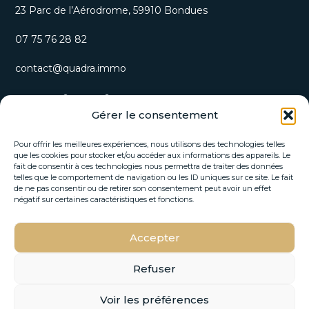
23 Parc de l’Aérodrome, 59910 Bondues
07 75 76 28 82
contact@quadra.immo
S’inscrire à notre newsletter
Gérer le consentement
Recevez nos opportunités immobilières et actualités
directement par email.
Pour offrir les meilleures expériences, nous utilisons des technologies telles
que les cookies pour stocker et/ou accéder aux informations des appareils. Le
fait de consentir à ces technologies nous permettra de traiter des données
E
telles que le comportement de navigation ou les ID uniques sur ce site. Le fait
E
-
de ne pas consentir ou de retirer son consentement peut avoir un effet
-
m
négatif sur certaines caractéristiques et fonctions.
m
a
a
i
i
Accepter
l
S'INSCRIRE
l
*
*
E
Refuser
-
m
Voir les préférences
a