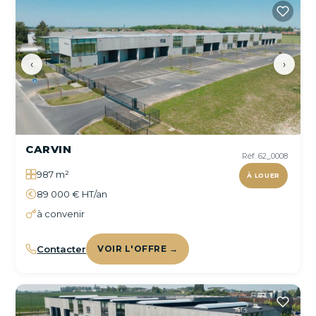
‹
›
CARVIN
Réf. 62_0008
987 m²
À LOUER
89 000 € HT/an
à convenir
Contacter
VOIR L'OFFRE →