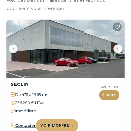
Voici des biens similaires dans les environs qui
pourraient vous intéresser :
‹
›
SECLIN
Réf. 59_0180
De 475 à 1 969 m²
À LOUER
236 280 € HT/an
Immédiate
Contacter
VOIR L'OFFRE →