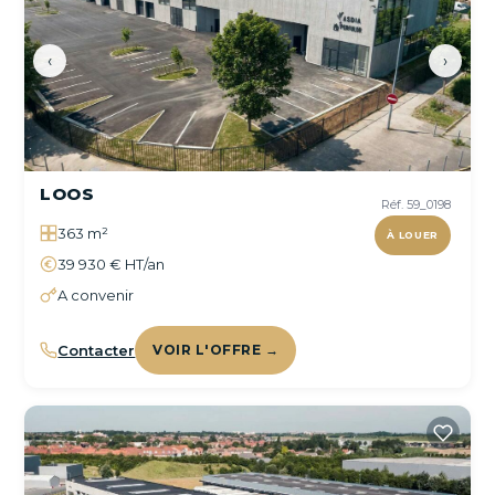
‹
›
LOOS
Réf. 59_0198
363 m²
À LOUER
39 930 € HT/an
A convenir
Contacter
VOIR L'OFFRE →