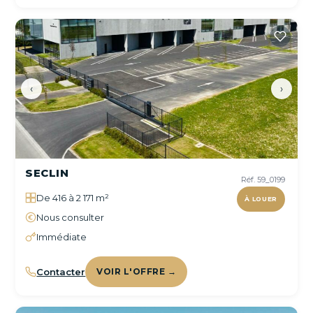
‹
›
SECLIN
Réf. 59_0199
De 416 à 2 171 m²
À LOUER
Nous consulter
Immédiate
Contacter
VOIR L'OFFRE →