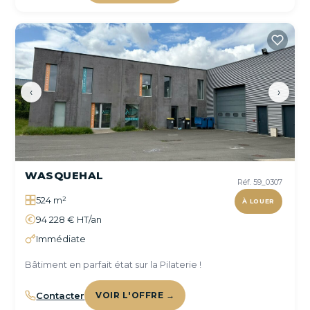
‹
›
WASQUEHAL
Réf. 59_0307
524 m²
À LOUER
94 228 € HT/an
Immédiate
Bâtiment en parfait état sur la Pilaterie !
Contacter
VOIR L'OFFRE →