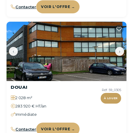
Contacter
VOIR L'OFFRE →
‹
›
DOUAI
Réf. 59_0305
2 028 m²
À LOUER
283 920 € HT/an
Immédiate
Contacter
VOIR L'OFFRE →