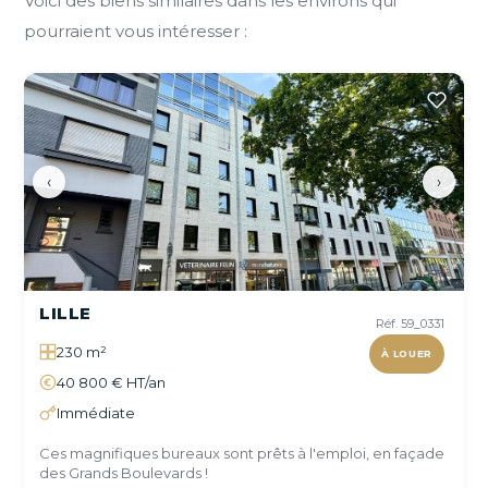
Voici des biens similaires dans les environs qui
pourraient vous intéresser :
‹
›
LILLE
Réf. 59_0331
230 m²
À LOUER
40 800 € HT/an
Immédiate
Ces magnifiques bureaux sont prêts à l'emploi, en façade
des Grands Boulevards !