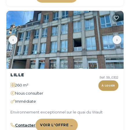
‹
›
LILLE
Réf. 59_0302
260 m²
À LOUER
Nous consulter
Immédiate
Environnement exceptionnel sur le quai du Wault
Contacter
VOIR L'OFFRE →