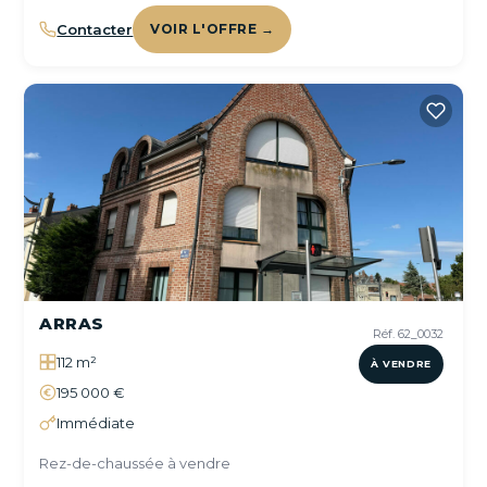
Contacter
VOIR L'OFFRE →
ARRAS
Réf. 62_0032
112 m²
À VENDRE
195 000 €
Immédiate
Rez-de-chaussée à vendre