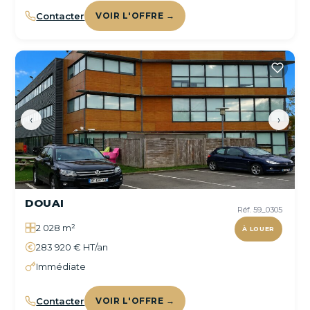
Contacter
VOIR L'OFFRE →
‹
›
DOUAI
Réf. 59_0305
2 028 m²
À LOUER
283 920 € HT/an
Immédiate
Contacter
VOIR L'OFFRE →