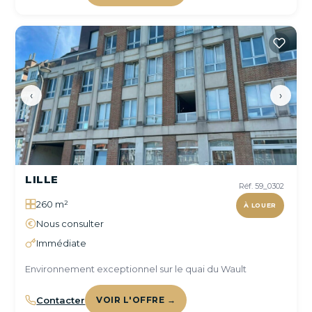
‹
›
LILLE
Réf. 59_0302
260 m²
À LOUER
Nous consulter
Immédiate
Environnement exceptionnel sur le quai du Wault
Contacter
VOIR L'OFFRE →