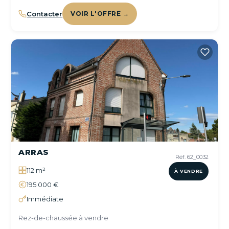
Contacter
VOIR L'OFFRE →
ARRAS
Réf. 62_0032
112 m²
À VENDRE
195 000 €
Immédiate
Rez-de-chaussée à vendre