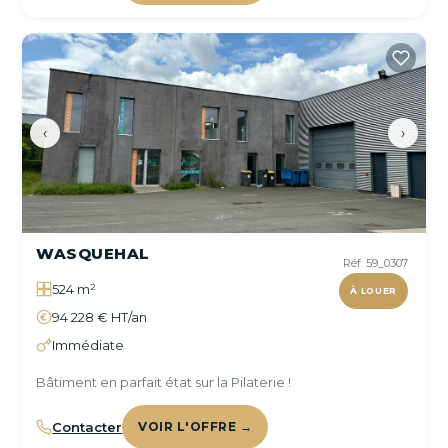
‹
›
WASQUEHAL
Réf. 59_0307
524 m²
À LOUER
94 228 € HT/an
Immédiate
Bâtiment en parfait état sur la Pilaterie !
Contacter
VOIR L'OFFRE →