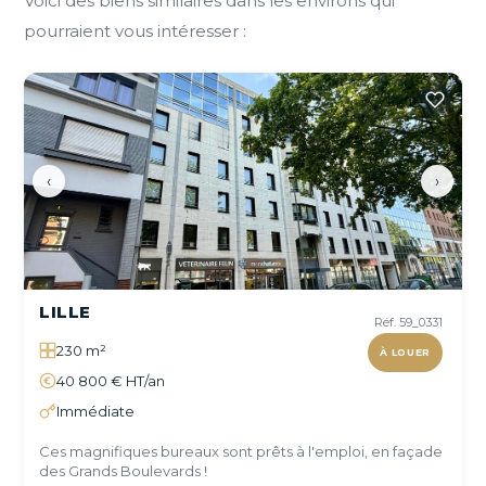
Voici des biens similaires dans les environs qui
pourraient vous intéresser :
‹
›
LILLE
Réf. 59_0331
230 m²
À LOUER
40 800 € HT/an
Immédiate
Ces magnifiques bureaux sont prêts à l'emploi, en façade
des Grands Boulevards !